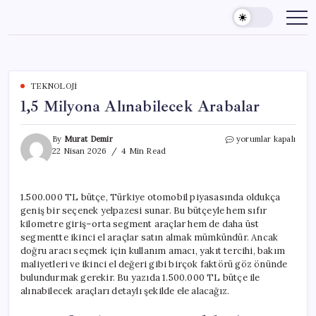
Skip
to
content
TEKNOLOJI
1,5 Milyona Alınabilecek Arabalar
1,5
By
Murat Demir
yorumlar kapalı
Milyona
22 Nisan 2026
4 Min Read
Alınabilecek
Arabalar
için
1.500.000 TL bütçe, Türkiye otomobil piyasasında oldukça
geniş bir seçenek yelpazesi sunar. Bu bütçeyle hem sıfır
kilometre giriş–orta segment araçlar hem de daha üst
segmentte ikinci el araçlar satın almak mümkündür. Ancak
doğru aracı seçmek için kullanım amacı, yakıt tercihi, bakım
maliyetleri ve ikinci el değeri gibi birçok faktörü göz önünde
bulundurmak gerekir. Bu yazıda 1.500.000 TL bütçe ile
alınabilecek araçları detaylı şekilde ele alacağız.