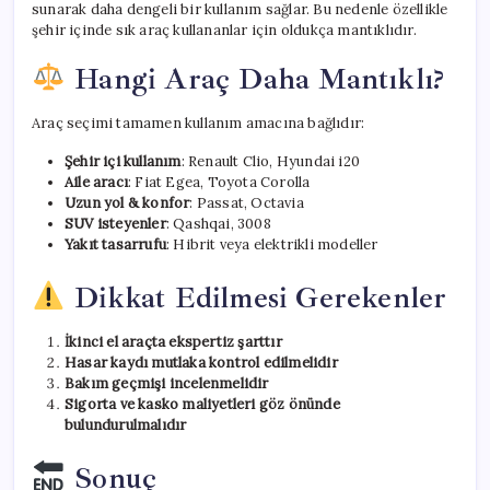
sunarak daha dengeli bir kullanım sağlar. Bu nedenle özellikle
şehir içinde sık araç kullananlar için oldukça mantıklıdır.
Hangi Araç Daha Mantıklı?
Araç seçimi tamamen kullanım amacına bağlıdır:
Şehir içi kullanım
: Renault Clio, Hyundai i20
Aile aracı
: Fiat Egea, Toyota Corolla
Uzun yol & konfor
: Passat, Octavia
SUV isteyenler
: Qashqai, 3008
Yakıt tasarrufu
: Hibrit veya elektrikli modeller
Dikkat Edilmesi Gerekenler
İkinci el araçta ekspertiz şarttır
Hasar kaydı mutlaka kontrol edilmelidir
Bakım geçmişi incelenmelidir
Sigorta ve kasko maliyetleri göz önünde
bulundurulmalıdır
Sonuç