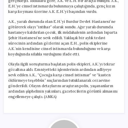
gerçekleşti. İddialara göre, A.K. ve E.H. bir araçta buluştu. A.K.,
E.H.’ye cinsel istismarda bulunmaya çalıştığında, genç kızın
karşı koyması üzerine A.K. E.H.’yi başından vurdu.
A.K., yaralı durumda olan E.H.’yi Burdur Devlet Hastanesi’ne
götürerek olayı “intihar” olarak sundu. Ağır yaralı durumda
hastaneye kaldırılan çocuk, ilk müdahalenin ardından Isparta
Şehir Hastanesi’ne sevk edildi. Yaklaşık bir aylık tedavi
sürecinin ardından gözlerini açan E.H., polis ekiplerine
A.K.’nin kendisine cinsel istismarda bulunduğunu ve karşı
koyduğunda silahla vurduğunu ifade etti.
Olayla ilgili soruşturma başlatan polis ekipleri, A.K.’yı tekrar
gözaltına aldı. Emniyetteki işlemlerinin ardından adliyeye
sevk edilen A.K., “Çocuğa karşı cinsel istismar” ve “kasten
öldürmeye teşebbüs” suçlarından tutuklanarak cezaevine
gönderildi. Olayın detaylarını araştıran polis, yaşananların
ardından şüphelinin yakınları, gazetecilerin görüntü almasını
engellemeye çalıştı. (ANKA)