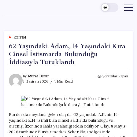
Skip
to
content
EĞITIM
62 Yaşındaki Adam, 14 Yaşındaki Kıza
Cinsel İstismarda Bulunduğu
İddiasıyla Tutuklandı
62
By
Murat Demir
yorumlar kapalı
Yaşındaki
3 Haziran 2026
1 Min Read
Adam,
14
Yaşındaki
Kıza
Cinsel
İstismarda
Burdur’da meydana gelen olayda, 62 yaşındaki A.K.’nin 14
Bulunduğu
yaşındaki E.H. isimli kıza cinsel saldırıda bulunduğu ve
İddiasıyla
direnişi üzerine silahla yaraladığı iddia ediliyor. Olay, 8 Mayıs
Tutuklandı
2026 tarihinde Burdur merkez Şeker Plajı bölgesinde
için