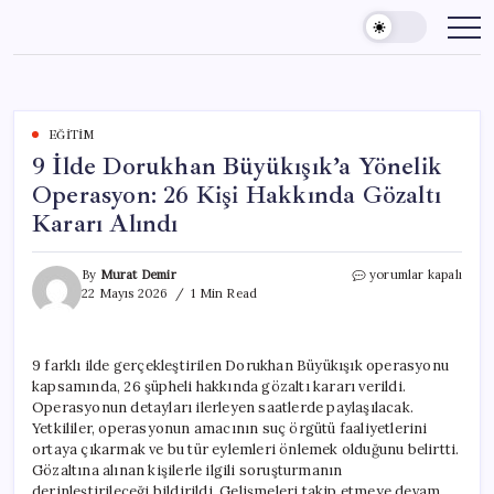
Skip
to
content
EĞITIM
9 İlde Dorukhan Büyükışık’a Yönelik
Operasyon: 26 Kişi Hakkında Gözaltı
Kararı Alındı
9
By
Murat Demir
yorumlar kapalı
İlde
22 Mayıs 2026
1 Min Read
Dorukhan
Büyükışık’a
Yönelik
9 farklı ilde gerçekleştirilen Dorukhan Büyükışık operasyonu
Operasyon:
kapsamında, 26 şüpheli hakkında gözaltı kararı verildi.
26
Kişi
Operasyonun detayları ilerleyen saatlerde paylaşılacak.
Hakkında
Yetkililer, operasyonun amacının suç örgütü faaliyetlerini
Gözaltı
ortaya çıkarmak ve bu tür eylemleri önlemek olduğunu belirtti.
Kararı
Gözaltına alınan kişilerle ilgili soruşturmanın
Alındı
derinleştirileceği bildirildi. Gelişmeleri takip etmeye devam