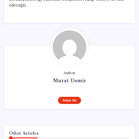
için
edeceğiz.
Author
Murat Demir
Follow Me
Other Articles