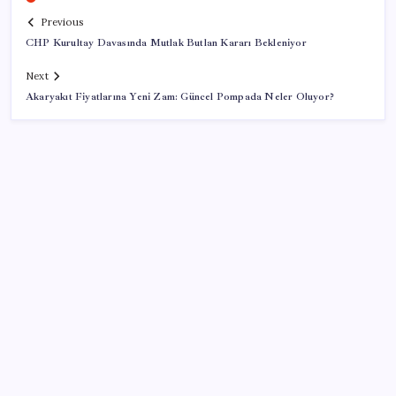
Previous
CHP Kurultay Davasında Mutlak Butlan Kararı Bekleniyor
Next
Akaryakıt Fiyatlarına Yeni Zam: Güncel Pompada Neler Oluyor?
SON YAZILAR
Yarım asırlık deri üreticisinden yeni şirket hamlesi
Yandex AI Haritalara Geldi: Yapay Zeka Destekli Yeni
Dönem