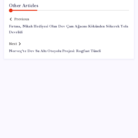
Other Articles
Previous
Fırtına, Nikah Hediyesi Olan Dev Çam Ağacını Kökünden Sökerek Yola
Devrildi
Next
Norveç’te Dev Su Altı Otoyolu Projesi: Rogfast Tüneli
SON YAZILAR
Airbnb, ürün geliştirme süreçlerinde yapay zekayı