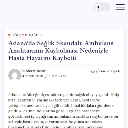
Skip
to
content
EĞITIM
SAĞLIK
Adana’da Sağlık Skandalı: Ambulans
Anahtarının Kaybolması Nedeniyle
Hasta Hayatını Kaybetti
Adana’da
By
Murat Demir
yorumlar kapalı
Sağlık
14 Mayıs 2026
1 Min Read
Skandalı:
Ambulans
Anahtarının
Adana’nın Yüreğir ilçesinde trajik bir sağlık olayı yaşandı. Kalp
Kaybolması
krizi geçiren 51 yaşındaki Mehmet Kepir, hastaneye
Nedeniyle
Hasta
yetiştirilemedi ve olayla ilgili ciddi ihmal iddiaları gündeme
Hayatını
geldi. Ailesinin iddialarına göre, Kepir’in hastaneye
Kaybetti
götürülmesi için çağrılan ambulansın anahtarı kayboldu ve bu
için
sebeple hasta yaklaşık yarım saat boyunca ambulans
beklemek zorunda kaldı. İkinci ambulansla hastaneye