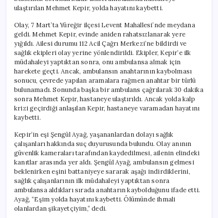
ulaştırılan Mehmet Kepir, yolda hayatını kaybetti.
Olay, 7 Mart’ta Yüreğir ilçesi Levent Mahallesi’nde meydana
geldi. Mehmet Kepir, evinde aniden rahatsızlanarak yere
yığıldı. Ailesi durumu 112 Acil Çağrı Merkezi’ne bildirdi ve
sağlık ekipleri olay yerine yönlendirildi. Ekipler, Kepir’e ilk
müdahaleyi yaptıktan sonra, onu ambulansa almak için
harekete geçti. Ancak, ambulansın anahtarının kaybolması
sonucu, çevrede yapılan aramalara rağmen anahtar bir türlü
bulunamadı. Sonunda başka bir ambulans çağrılarak 30 dakika
sonra Mehmet Kepir, hastaneye ulaştırıldı. Ancak yolda kalp
krizi geçirdiği anlaşılan Kepir, hastaneye varamadan hayatını
kaybetti.
Kepir’in eşi Şengül Ayağ, yaşananlardan dolayı sağlık
çalışanları hakkında suç duyurusunda bulundu. Olay anının
güvenlik kameraları tarafından kaydedilmesi, ailenin elindeki
kanıtlar arasında yer aldı. Şengül Ayağ, ambulansın gelmesi
beklenirken eşini battaniyeye sararak aşağı indirdiklerini,
sağlık çalışanlarının ilk müdahaleyi yaptıktan sonra
ambulansa aldıkları sırada anahtarın kaybolduğunu ifade etti.
Ayağ, “Eşim yolda hayatını kaybetti. Ölümünde ihmali
olanlardan şikayetçiyim,” dedi.