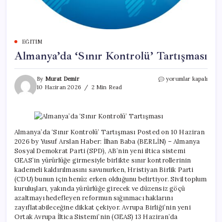
EĞITIM
Almanya’da ‘Sınır Kontrolü’ Tartışması
Almanya’da
By
Murat Demir
yorumlar kapalı
‘Sınır
10 Haziran 2026
2 Min Read
Kontrolü’
Tartışması
için
Almanya’da ‘Sınır Kontrolü’ Tartışması Posted on 10 Haziran
2026 by Yusuf Arslan Haber: İlhan Baba (BERLİN) – Almanya
Sosyal Demokrat Parti (SPD), AB’nin yeni iltica sistemi
GEAS’in yürürlüğe girmesiyle birlikte sınır kontrollerinin
kademeli kaldırılmasını savunurken, Hristiyan Birlik Parti
(CDU) bunun için henüz erken olduğunu belirtiyor. Sivil toplum
kuruluşları, yakında yürürlüğe girecek ve düzensiz göçü
azaltmayı hedefleyen reformun sığınmacı haklarını
zayıflatabileceğine dikkat çekiyor. Avrupa Birliği’nin yeni
Ortak Avrupa İltica Sistemi’nin (GEAS) 13 Haziran’da