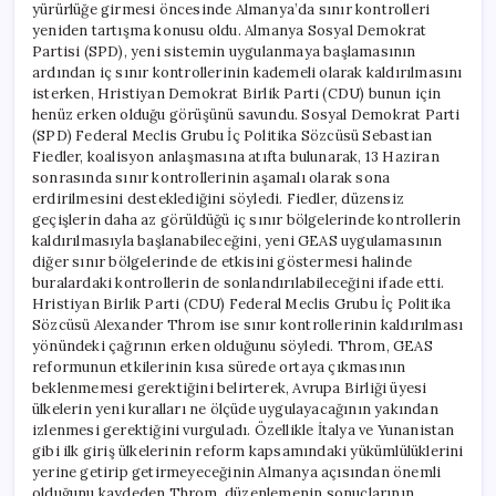
yürürlüğe girmesi öncesinde Almanya’da sınır kontrolleri
yeniden tartışma konusu oldu. Almanya Sosyal Demokrat
Partisi (SPD), yeni sistemin uygulanmaya başlamasının
ardından iç sınır kontrollerinin kademeli olarak kaldırılmasını
isterken, Hristiyan Demokrat Birlik Parti (CDU) bunun için
henüz erken olduğu görüşünü savundu. Sosyal Demokrat Parti
(SPD) Federal Meclis Grubu İç Politika Sözcüsü Sebastian
Fiedler, koalisyon anlaşmasına atıfta bulunarak, 13 Haziran
sonrasında sınır kontrollerinin aşamalı olarak sona
erdirilmesini desteklediğini söyledi. Fiedler, düzensiz
geçişlerin daha az görüldüğü iç sınır bölgelerinde kontrollerin
kaldırılmasıyla başlanabileceğini, yeni GEAS uygulamasının
diğer sınır bölgelerinde de etkisini göstermesi halinde
buralardaki kontrollerin de sonlandırılabileceğini ifade etti.
Hristiyan Birlik Parti (CDU) Federal Meclis Grubu İç Politika
Sözcüsü Alexander Throm ise sınır kontrollerinin kaldırılması
yönündeki çağrının erken olduğunu söyledi. Throm, GEAS
reformunun etkilerinin kısa sürede ortaya çıkmasının
beklenmemesi gerektiğini belirterek, Avrupa Birliği üyesi
ülkelerin yeni kuralları ne ölçüde uygulayacağının yakından
izlenmesi gerektiğini vurguladı. Özellikle İtalya ve Yunanistan
gibi ilk giriş ülkelerinin reform kapsamındaki yükümlülüklerini
yerine getirip getirmeyeceğinin Almanya açısından önemli
olduğunu kaydeden Throm, düzenlemenin sonuçlarının