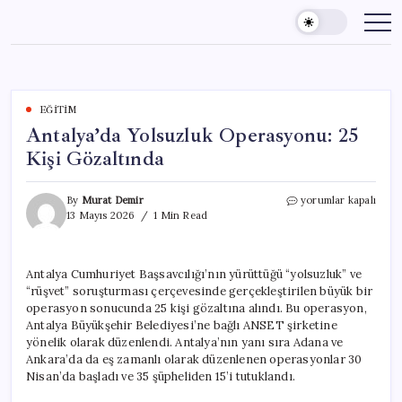
Skip
to
content
EĞITIM
Antalya’da Yolsuzluk Operasyonu: 25
Kişi Gözaltında
Antalya’da
By
Murat Demir
yorumlar kapalı
Yolsuzluk
13 Mayıs 2026
1 Min Read
Operasyonu:
25
Kişi
Antalya Cumhuriyet Başsavcılığı’nın yürüttüğü “yolsuzluk” ve
Gözaltında
“rüşvet” soruşturması çerçevesinde gerçekleştirilen büyük bir
için
operasyon sonucunda 25 kişi gözaltına alındı. Bu operasyon,
Antalya Büyükşehir Belediyesi’ne bağlı ANSET şirketine
yönelik olarak düzenlendi. Antalya’nın yanı sıra Adana ve
Ankara’da da eş zamanlı olarak düzenlenen operasyonlar 30
Nisan’da başladı ve 35 şüpheliden 15’i tutuklandı.