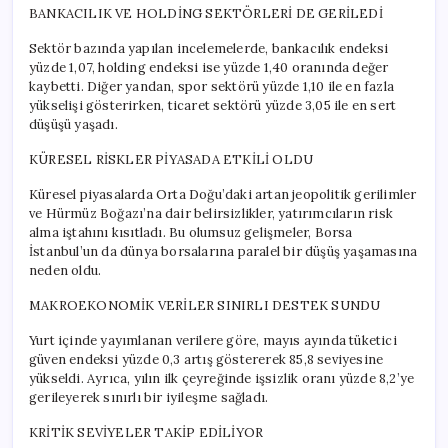
BANKACILIK VE HOLDİNG SEKTÖRLERİ DE GERİLEDİ
Sektör bazında yapılan incelemelerde, bankacılık endeksi
yüzde 1,07, holding endeksi ise yüzde 1,40 oranında değer
kaybetti. Diğer yandan, spor sektörü yüzde 1,10 ile en fazla
yükselişi gösterirken, ticaret sektörü yüzde 3,05 ile en sert
düşüşü yaşadı.
KÜRESEL RİSKLER PİYASADA ETKİLİ OLDU
Küresel piyasalarda Orta Doğu’daki artan jeopolitik gerilimler
ve Hürmüz Boğazı’na dair belirsizlikler, yatırımcıların risk
alma iştahını kısıtladı. Bu olumsuz gelişmeler, Borsa
İstanbul’un da dünya borsalarına paralel bir düşüş yaşamasına
neden oldu.
MAKROEKONOMİK VERİLER SINIRLI DESTEK SUNDU
Yurt içinde yayımlanan verilere göre, mayıs ayında tüketici
güven endeksi yüzde 0,3 artış göstererek 85,8 seviyesine
yükseldi. Ayrıca, yılın ilk çeyreğinde işsizlik oranı yüzde 8,2’ye
gerileyerek sınırlı bir iyileşme sağladı.
KRİTİK SEVİYELER TAKİP EDİLİYOR