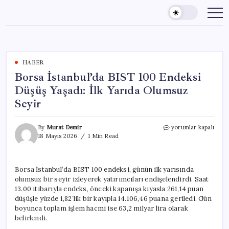
Skip
to
content
HABER
Borsa İstanbul’da BIST 100 Endeksi
Düşüş Yaşadı: İlk Yarıda Olumsuz
Seyir
Borsa
By
Murat Demir
yorumlar kapalı
İstanbul’da
18 Mayıs 2026
1 Min Read
BIST
100
Endeksi
Borsa İstanbul’da BIST 100 endeksi, günün ilk yarısında
Düşüş
olumsuz bir seyir izleyerek yatırımcıları endişelendirdi. Saat
Yaşadı:
İlk
13.00 itibarıyla endeks, önceki kapanışa kıyasla 261,14 puan
Yarıda
düşüşle yüzde 1,82’lik bir kayıpla 14.106,46 puana geriledi. Gün
Olumsuz
boyunca toplam işlem hacmi ise 63,2 milyar lira olarak
Seyir
belirlendi.
için