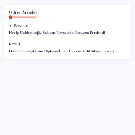
Other Articles
Previous
Necip Hablemitoğlu Suikastı Davasında Duruşma Ertelendi
Next
Ekrem İmamoğlu’nun Diploma İptali Davasında Mahkeme Kararı
SON YAZILAR
Hanedanın görkemi müzayedede