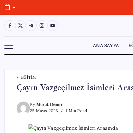
Skip
-
to
content
https://www.facebook.com/
https://twitter.com/
https://t.me/
https://www.instagram.com/
https://youtube.com/
ANA SAYFA
E
EĞITIM
Çayın Vazgeçilmez İsimleri Ara
By
Murat Demir
25 Mayıs 2026
1 Min Read