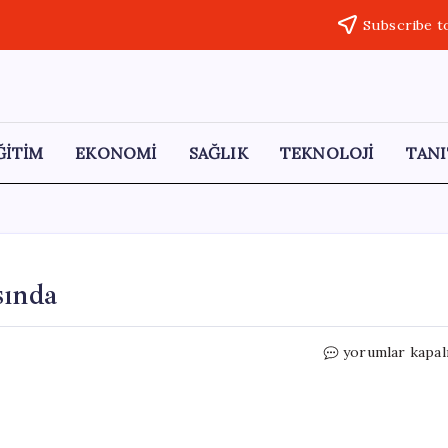
Subscribe t
ĞİTİM
EKONOMİ
SAĞLIK
TEKNOLOJİ
TANI
sında
Çayın
yorumlar kapal
Vazgeçilmez
İsimleri
Arasında
için