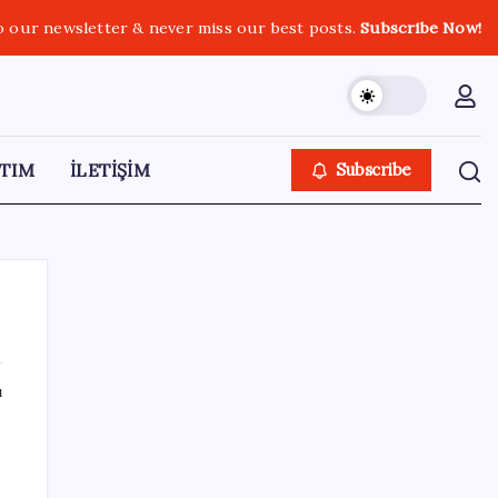
o our newsletter & never miss our best posts.
Subscribe Now!
TIM
İLETİŞİM
Subscribe
ı
SON YAZILAR
Yandex AI Haritalara Geldi: Yapay Zeka
Destekli Yeni Dönem