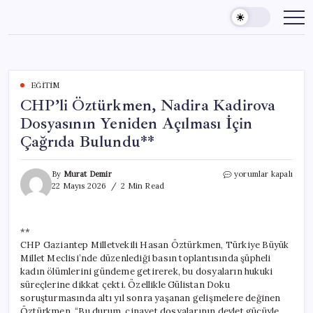
Skip
to
content
EĞITIM
CHP’li Öztürkmen, Nadira Kadirova
Dosyasının Yeniden Açılması İçin
Çağrıda Bulundu**
CHP’li
By
Murat Demir
yorumlar kapalı
Öztürkmen,
22 Mayıs 2026
2 Min Read
Nadira
Kadirova
Dosyasının
**
Yeniden
CHP Gaziantep Milletvekili Hasan Öztürkmen, Türkiye Büyük
Açılması
İçin
Millet Meclisi’nde düzenlediği basın toplantısında şüpheli
Çağrıda
kadın ölümlerini gündeme getirerek, bu dosyaların hukuki
Bulundu**
süreçlerine dikkat çekti. Özellikle Gülistan Doku
için
soruşturmasında altı yıl sonra yaşanan gelişmelere değinen
Öztürkmen, “Bu durum, cinayet dosyalarının devlet gücüyle