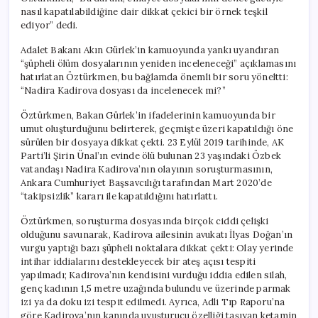
nasıl kapatılabildiğine dair dikkat çekici bir örnek teşkil
ediyor” dedi.
Adalet Bakanı Akın Gürlek’in kamuoyunda yankı uyandıran
“şüpheli ölüm dosyalarının yeniden inceleneceği” açıklamasını
hatırlatan Öztürkmen, bu bağlamda önemli bir soru yöneltti:
“Nadira Kadirova dosyası da incelenecek mi?”
Öztürkmen, Bakan Gürlek’in ifadelerinin kamuoyunda bir
umut oluşturduğunu belirterek, geçmişte üzeri kapatıldığı öne
sürülen bir dosyaya dikkat çekti. 23 Eylül 2019 tarihinde, AK
Parti’li Şirin Ünal’ın evinde ölü bulunan 23 yaşındaki Özbek
vatandaşı Nadira Kadirova’nın olayının soruşturmasının,
Ankara Cumhuriyet Başsavcılığı tarafından Mart 2020’de
“takipsizlik” kararı ile kapatıldığını hatırlattı.
Öztürkmen, soruşturma dosyasında birçok ciddi çelişki
olduğunu savunarak, Kadirova ailesinin avukatı İlyas Doğan’ın
vurgu yaptığı bazı şüpheli noktalara dikkat çekti: Olay yerinde
intihar iddialarını destekleyecek bir ateş açısı tespiti
yapılmadı; Kadirova’nın kendisini vurduğu iddia edilen silah,
genç kadının 1,5 metre uzağında bulundu ve üzerinde parmak
izi ya da doku izi tespit edilmedi. Ayrıca, Adli Tıp Raporu’na
göre Kadirova’nın kanında uyuşturucu özelliği taşıyan ketamin