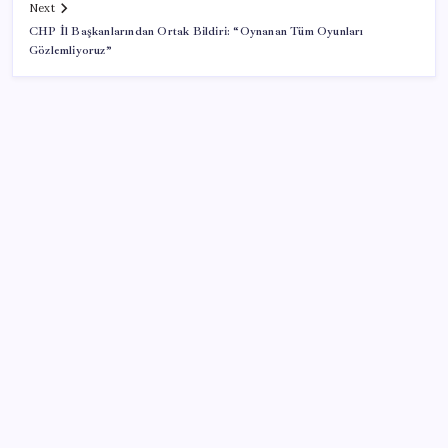
Next
CHP İl Başkanlarından Ortak Bildiri: “Oynanan Tüm Oyunları
Gözlemliyoruz”
SON YAZILAR
Para yetmedi 14 bin tesis krize terk edildi
Yarım asırlık deri üreticisinden yeni şirket hamlesi
Yandex AI Haritalara Geldi: Yapay Zeka Destekli Yeni
Dönem
Ocak-temmuzda 638 bin oto satıldı