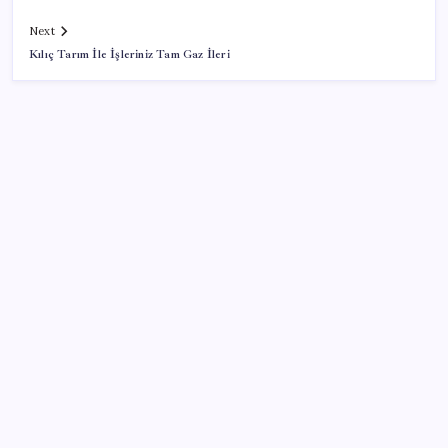
Next
Kılıç Tarım İle İşleriniz Tam Gaz İleri
SON YAZILAR
Yarım asırlık deri üreticisinden yeni şirket hamlesi
Yandex AI Haritalara Geldi: Yapay Zeka Destekli Yeni
Dönem
Ocak-temmuzda 638 bin oto satıldı
AKP’den açıklama geldi: ‘Çerçeve yasa’nın ayrıntıları