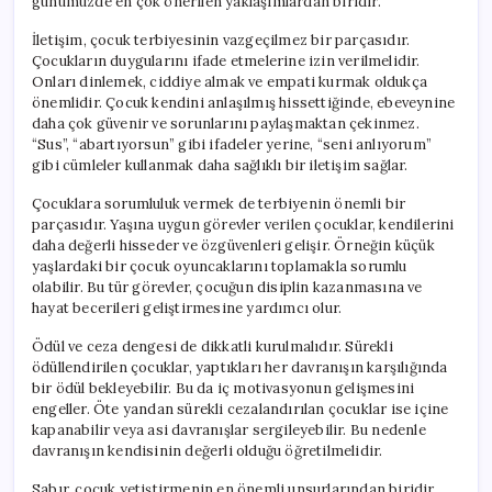
günümüzde en çok önerilen yaklaşımlardan biridir.
İletişim, çocuk terbiyesinin vazgeçilmez bir parçasıdır.
Çocukların duygularını ifade etmelerine izin verilmelidir.
Onları dinlemek, ciddiye almak ve empati kurmak oldukça
önemlidir. Çocuk kendini anlaşılmış hissettiğinde, ebeveynine
daha çok güvenir ve sorunlarını paylaşmaktan çekinmez.
“Sus”, “abartıyorsun” gibi ifadeler yerine, “seni anlıyorum”
gibi cümleler kullanmak daha sağlıklı bir iletişim sağlar.
Çocuklara sorumluluk vermek de terbiyenin önemli bir
parçasıdır. Yaşına uygun görevler verilen çocuklar, kendilerini
daha değerli hisseder ve özgüvenleri gelişir. Örneğin küçük
yaşlardaki bir çocuk oyuncaklarını toplamakla sorumlu
olabilir. Bu tür görevler, çocuğun disiplin kazanmasına ve
hayat becerileri geliştirmesine yardımcı olur.
Ödül ve ceza dengesi de dikkatli kurulmalıdır. Sürekli
ödüllendirilen çocuklar, yaptıkları her davranışın karşılığında
bir ödül bekleyebilir. Bu da iç motivasyonun gelişmesini
engeller. Öte yandan sürekli cezalandırılan çocuklar ise içine
kapanabilir veya asi davranışlar sergileyebilir. Bu nedenle
davranışın kendisinin değerli olduğu öğretilmelidir.
Sabır, çocuk yetiştirmenin en önemli unsurlarından biridir.