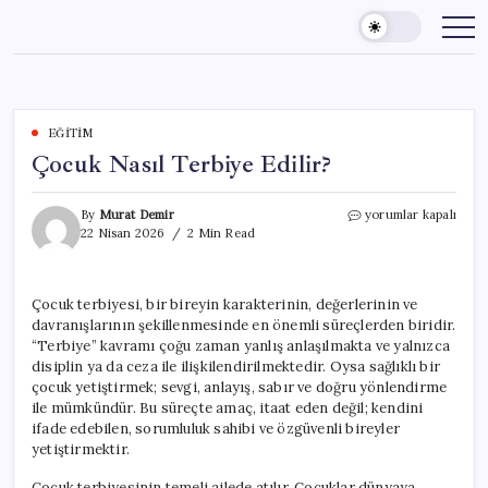
Skip
to
content
EĞITIM
Çocuk Nasıl Terbiye Edilir?
Çocuk
By
Murat Demir
yorumlar kapalı
Nasıl
22 Nisan 2026
2 Min Read
Terbiye
Edilir?
için
Çocuk terbiyesi, bir bireyin karakterinin, değerlerinin ve
davranışlarının şekillenmesinde en önemli süreçlerden biridir.
“Terbiye” kavramı çoğu zaman yanlış anlaşılmakta ve yalnızca
disiplin ya da ceza ile ilişkilendirilmektedir. Oysa sağlıklı bir
çocuk yetiştirmek; sevgi, anlayış, sabır ve doğru yönlendirme
ile mümkündür. Bu süreçte amaç, itaat eden değil; kendini
ifade edebilen, sorumluluk sahibi ve özgüvenli bireyler
yetiştirmektir.
Çocuk terbiyesinin temeli ailede atılır. Çocuklar dünyaya