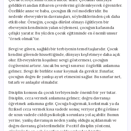
geldikleri andan itibaren çevrelerini gözlemleyerek öğrenirler.
Özellikle anne ve baba, çocuğun ilk rol modelleridir. Bu
nedenle ebeveynlerin davranışları, söylediklerinden çok daha
etkili olur. Örneğin, çocuğa dürüst olmayı öğütleyen bir
ebeveynin kendisinin yalan söylemesi, çocuğun kafasında
çelişki yaratır. Bu yüzden çocuk eğitiminde en önemli unsur
“örnek olmak”tır.
Sevgi ve güven, sağlıklı bir terbiyenin temel taşlarıdır. Çocuk
kendini güvende hissettiğinde, dünyayı keşfetmeye daha açık
olur. Ebeveynlerin koşulsuz sevgi göstermesi, çocuğun
özgüvenini artırır. Ancak bu sevgi sınırsız özgürlük anlamına
gelmez. Sevgi ile birlikte sınır koymak da gerekir. Sınırlar,
çocuğun doğru ile yanlışı ayırt etmesini sağlar. Bu sınırlar net,
tutarlı ve anlaşılır olmalıdır.
Disiplin konusu da çocuk terbiyesinde önemli bir yer tutar.
Disiplin, ceza vermek anlamına gelmez; doğru davranışı
öğretmek anlamına gelir. Çocuğa bağırmak, korkutmak ya da
fiziksel ceza vermek kısa vadede sonuç veriyor gibi görünse
de uzun vadede ciddi psikolojik sorunlara yol açabilir. Bunun
yerine, yanlış davranışın neden yanlış olduğu açıklanmalı ve
doğru davranış gösterilmelidir. Pozitif disiplin yöntemi,