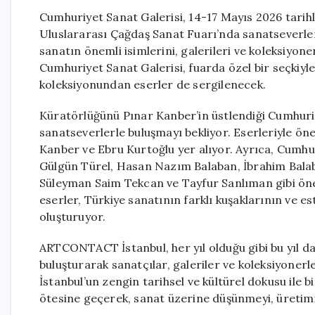
Cumhuriyet Sanat Galerisi, 14-17 Mayıs 2026 tar
Uluslararası Çağdaş Sanat Fuarı’nda sanatseverlerle
sanatın önemli isimlerini, galerileri ve koleksiyon
Cumhuriyet Sanat Galerisi, fuarda özel bir seçkiyle
koleksiyonundan eserler de sergilenecek.
Küratörlüğünü Pınar Kanber’in üstlendiği Cumhuriy
sanatseverlerle buluşmayı bekliyor. Eserleriyle ön
Kanber ve Ebru Kurtoğlu yer alıyor. Ayrıca, Cumhu
Gülgün Türel, Hasan Nazım Balaban, İbrahim Balaba
Süleyman Saim Tekcan ve Tayfur Sanlıman gibi önem
eserler, Türkiye sanatının farklı kuşaklarının ve es
oluşturuyor.
ARTCONTACT İstanbul, her yıl olduğu gibi bu yıl da ç
buluşturarak sanatçılar, galeriler ve koleksiyoner
İstanbul’un zengin tarihsel ve kültürel dokusu ile b
ötesine geçerek, sanat üzerine düşünmeyi, üretimi