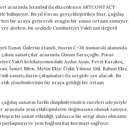
İstanbul’da
ihleri arasında İstanbul’da düzenlenen ARTCONTACT
Sanatseverlerl
 buluşuyor. Bu yıl 6’ncısı gerçekleştirilen fuar, çağdaş
Bir
erleri bir araya getirerek zengin bir sanat ortamı sunuyor.
Araya
 yer alırken, bu seçkide Cumhuriyet Vakfı’nın değerli
Geliyor
için
et Sanat Galerisi standı, fuarın C-36 numaralı alanında
e çıkan sanatçılar arasında Günsu Saraçoğlu, Pınar
riyet Vakfı koleksiyonundaki Aydın Ayan, Fevzi Karakoç,
n, İsmet Bilen, Metin Ekiz, Öykü Yılmaz Gül, Rahmi Ekiz,
li sanatçıların çalışmaları da sergide yer alacak. Bu
tetik yönelimlerinin bir araya geldiği bir ortam
ağdaş sanatın farklı disiplinlerinden eserleri izleyiciyle
ler arasında yeni etkileşimlerin doğmasına olanak tanıyor.
irleşen bu sanat etkinliği, yalnızca bir sergi alanı olmanın
 paylaşmayı ve yeni bağlantılar kurmayı sağlıyor.