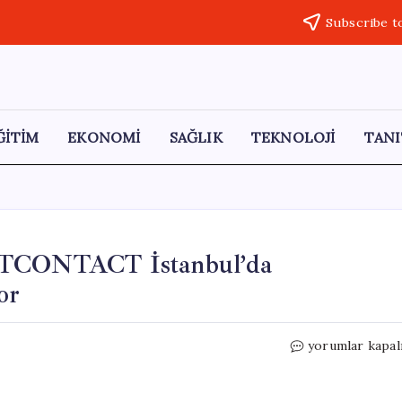
Subscribe t
ĞİTİM
EKONOMİ
SAĞLIK
TEKNOLOJİ
TANI
ARTCONTACT İstanbul’da
or
Cumhuriyet
yorumlar kapal
Sanat
Galerisi,
ARTCONTACT