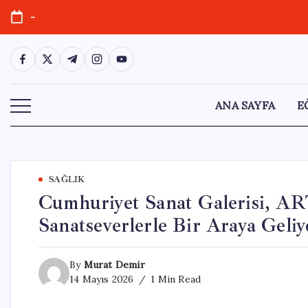
Skip
-
to
content
https://www.facebook.com/
https://twitter.com/
https://t.me/
https://www.instagram.com/
https://youtube.com/
ANA SAYFA
E
SAĞLIK
Cumhuriyet Sanat Galerisi, 
Sanatseverlerle Bir Araya Geliy
By
Murat Demir
14 Mayıs 2026
1 Min Read