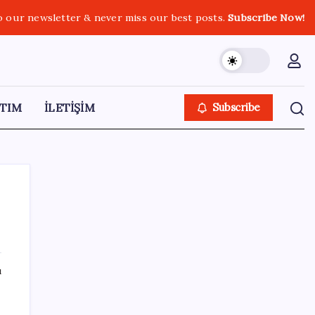
o our newsletter & never miss our best posts.
Subscribe Now!
TIM
İLETİŞİM
Subscribe
SON YAZILAR
ı
Airbnb, ürün geliştirme süreçlerinde yapay
zekayı kullanıyor