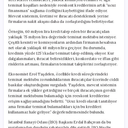
teminat koşulları nedeniyle reeskont kredilerinin artık “ucuz
finansman” sağlama özelliğini kaybettiğini ifade ediyor.
Mevcut sistemin, üretimi ve ihracatı desteklemek yerine
firmaların nakit akışını daha da zorlaştırdığını belirtiyorlar.
Örneğin, 60 milyon lira kredi talep eden bir ihracatçıdan
yaklaşık 75 milyon lira değerinde teminat mektubu isteniyor.
Çeşitli kesinti ve komisyonların ardından firmanın hesabına
net olarak yaklaşık 48 milyon lira geçiyor. Bu durumda,
kredinin yüzde 125’i kadar teminat talep edilmiş oluyor. Kur
dalgalanmaları, ihracat belirsizlikleri, konkordato ve iflas gibi
risklerin artması, firmaların teminat taleplerini zorlaştırıyor.
Ekonomist Erol Taşdelen, özellikle kredi süreçlerindeki
teminat mektubu zorunluluklarının ihracatçılar üzerinde ciddi
baskılar oluşturduğunu vurguladı. Taşdelen, mevcut sistemin
firmalara ek yükler getirdiğini ve birçok ihracatçının gerekli
teminat mektubunu bulamadığı için reeskont kredilerine
erişim sağlayamadığını belirtti. “Ucuz kredi olarak tanıtılıyor
ama firmalar teminat bulamadıkları için bu kredileri
kullanamaz hale geliyor.” değerlendirmesinde bulundu.
İstanbul Sanayi Odası (İSO) Başkanı Erdal Bahçıvan da bu
uygulamadan duyduğu rahatsızlığı dile getirdi. İSO Meclis