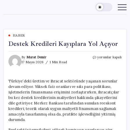
Skip
to
content
HABER
Destek Kredileri Kayıplara Yol Açıyor
Destek
By
Murat Demir
yorumlar kapalı
Kredileri
17 Mayıs 2026
1 Min Read
Kayıplara
Yol
Açıyor
Türkiye’deki üretim ve ihracat sektöründe yaşanan sorunlar
için
devam ediyor. Yüksek faiz oranları ve sıkı para politikası,
işletmelerin finansmana erişimini zorlaştırırken, ihracatçılar
bu kez destek kredilerinin maliyetleri hakkında şikayetlerini
dile getiriyor. Merkez Bankası tarafından sunulan reeskont
kredileri, teorik olarak uygun maliyetli finansman sağlamak
amacıyla tasarlanmış olsa da, pratikte işlevselliğini yitirmiş
durumda.
Reel sektör temsilcileri, yüksek komisyon oranları ve ağır