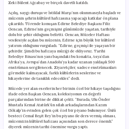
Zeki Bülent Ağcabay ve birçok davetli katıldı.
Açılış, saygı duruşu ve İstiklal Marşı’nın okunmasıyla başladı ve
müzenin şehrin kültürel hafızasına yapacağı katkılar ön plana
çıkarıldı. Törende konuşan Edirne Belediye Başkanı Filiz
Gencan, Edirne’nin geçmişini günümüzde yaşatan, tarihiyle
dolu bir şehir olduğunu belirtti. Gencan, Müzeler Haftası
vesilesiyle açılan bu müzenin, Edirne için büyük bir kültürel
yatırım olduğunu vurguladı. “Edirne, geçmişi ile yaşayan bir
şehirdir. Şimdi bu hafızaya müziği de ekliyoruz. Tarihi
Belediye Binası’nın yanı başındaki bu konakta, Asya’dan
Afrika’ya, Avrupa’dan Anadolu’ya kadar uzanan yaklaşık 500
enstrüman sergilenecek. Ziyaretçiler, sadece enstrümanları
görmekle kalmayacak, farklı kültürlerin seslerine ve
hikayelerine de tanıklık edecekler.” dedi.
Müzede yer alan eserlerin her birinin özel bir hikaye taşıdığını
ifade eden Başkan Gencan, koleksiyonun en değerli
parçalarından birine de dikkat çekti. “Burada, Ulu Önder
Mustafa Kemal Atatürk’ün silah arkadaşlarından Kazım
Gökalp’in evinden gelen çok özel bir piyano bulunuyor. Ünlü
besteci Cemal Reşit Rey’in bu piyano ile ders vermiş olması,
müzemizin kültürel hafızası açısından son derece önemli.”
diyerek müzenin tarihi önemine vurgu yaptı.