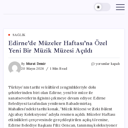
Skip
to
content
SAĞLIK
Edirne’de Müzeler Haftası’na Özel
Yeni Bir Müzik Müzesi Açıldı
Edirne’de
By
Murat Demir
yorumlar kapalı
Müzeler
20 Mayıs 2026
1 Min Read
Haftası’na
Özel
Yeni
Türkiye’nin tarihi ve kültürel zenginlikleriyle dolu
Bir
şehirlerinden biri olan Edirne, yeni bir müze ile
Müzik
Müzesi
sanatseverlerin ilgisini çekmeye devam ediyor. Edirne
Açıldı
Belediyesi tarafından yenilenen Babademirtaş
için
Mahallesi’ndeki tarihi konak, “Müzik Müzesi ve Zeki Bülent
Ağcabay Koleksiyonu” adıyla resmen açıldı. Müzeler Haftası
etkinlikleri çerçevesinde gerçekleştirilen açılış törenine,
Edirne Belediye Başkanı Filiz Gencan, tanınmış koleksiyoner