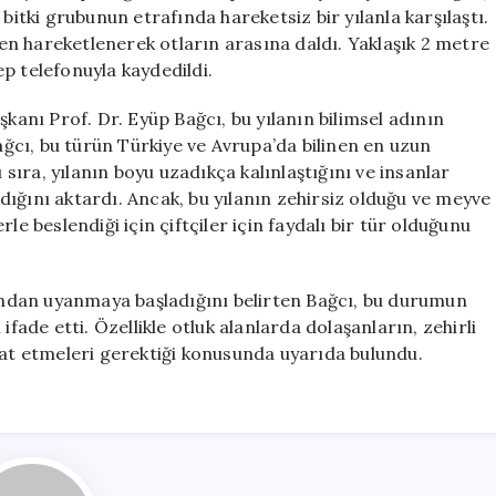
Yılanı:
bitki grubunun etrafında hareketsiz bir yılanla karşılaştı.
Kara
iden hareketlenerek otların arasına daldı. Yaklaşık 2 metre
Yılan
p telefonuyla kaydedildi.
için
şkanı Prof. Dr. Eyüp Bağcı, bu yılanın bilimsel adının
Bağcı, bu türün Türkiye ve Avrupa’da bilinen en uzun
 sıra, yılanın boyu uzadıkça kalınlaştığını ve insanlar
ıldığını aktardı. Ancak, bu yılanın zehirsiz olduğu ve meyve
le beslendiği için çiftçiler için faydalı bir tür olduğunu
sundan uyanmaya başladığını belirten Bağcı, bu durumun
ifade etti. Özellikle otluk alanlarda dolaşanların, zehirli
kat etmeleri gerektiği konusunda uyarıda bulundu.