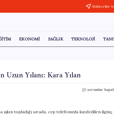
Subscribe t
ĞİTİM
EKONOMİ
SAĞLIK
TEKNOLOJİ
TANI
n Uzun Yılanı: Kara Yılan
Elazığ’da
yorumlar kapal
Görülen
Avrupa’nın
En
Uzun
a ışkın topladığı sırada, cep telefonuyla kaydedilen ilginç