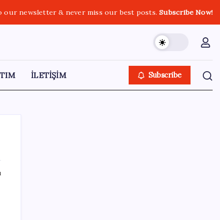
o our newsletter & never miss our best posts.
Subscribe Now!
TIM
İLETİŞİM
Subscribe
ı
SON YAZILAR
Fed Başkanı’ndan piyasaları sarsacak mesaj:
Enflasyon artarsa faiz artırımı yeniden