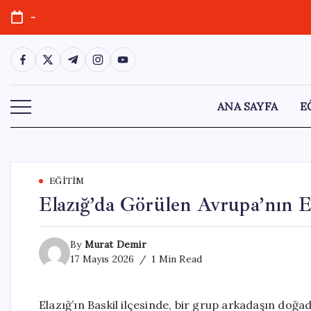
Skip
-
to
content
https://www.facebook.com/
https://twitter.com/
https://t.me/
https://www.instagram.com/
https://youtube.com/
ANA SAYFA
E
EĞITIM
Elazığ’da Görülen Avrupa’nın E
By
Murat Demir
17 Mayıs 2026
1 Min Read
Elazığ’ın Baskil ilçesinde, bir grup arkadaşın doğad