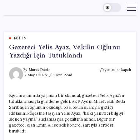
Skip
to
content
EĞITIM
Gazeteci Yelis Ayaz, Vekilin Oğlunu
Yazdığı İçin Tutuklandı
Gazeteci
By
Murat Demir
yorumlar kapalı
Yelis
17 Mayıs 2026
1 Min Read
Ayaz,
Vekilin
Oğlunu
Eğitim alanında yaşanan bir skandal, gazeteci Yelis Ayaz’ın
Yazdığı
tutuklanmasıyla gündeme geldi. AKP Aydın Milletvekili Seda
İçin
Tutuklandı
Sarıbaş’ın oğlunun okuduğu özel okula silahıyla gittiği
için
iddiasını köşesine taşıyan Yelis Ayaz, “halkı yanıltıcı bilgiyi
alenen yayma” suçlamasıyla gözaltına alındı. Diğer bir
gazeteci olan Emin A. ise adli kontrol şartıyla serbest
bırakıldı.