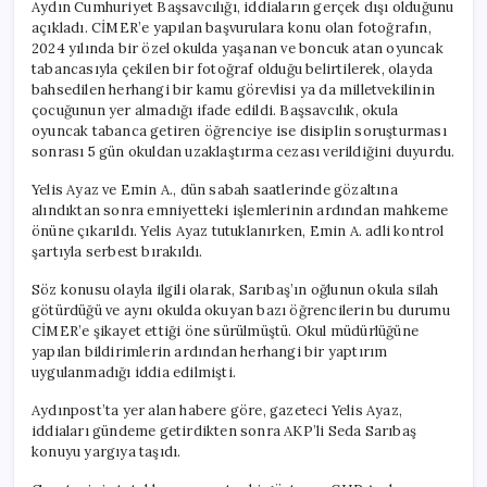
Aydın Cumhuriyet Başsavcılığı, iddiaların gerçek dışı olduğunu
açıkladı. CİMER’e yapılan başvurulara konu olan fotoğrafın,
2024 yılında bir özel okulda yaşanan ve boncuk atan oyuncak
tabancasıyla çekilen bir fotoğraf olduğu belirtilerek, olayda
bahsedilen herhangi bir kamu görevlisi ya da milletvekilinin
çocuğunun yer almadığı ifade edildi. Başsavcılık, okula
oyuncak tabanca getiren öğrenciye ise disiplin soruşturması
sonrası 5 gün okuldan uzaklaştırma cezası verildiğini duyurdu.
Yelis Ayaz ve Emin A., dün sabah saatlerinde gözaltına
alındıktan sonra emniyetteki işlemlerinin ardından mahkeme
önüne çıkarıldı. Yelis Ayaz tutuklanırken, Emin A. adli kontrol
şartıyla serbest bırakıldı.
Söz konusu olayla ilgili olarak, Sarıbaş’ın oğlunun okula silah
götürdüğü ve aynı okulda okuyan bazı öğrencilerin bu durumu
CİMER’e şikayet ettiği öne sürülmüştü. Okul müdürlüğüne
yapılan bildirimlerin ardından herhangi bir yaptırım
uygulanmadığı iddia edilmişti.
Aydınpost’ta yer alan habere göre, gazeteci Yelis Ayaz,
iddiaları gündeme getirdikten sonra AKP’li Seda Sarıbaş
konuyu yargıya taşıdı.