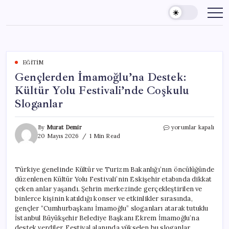
Skip
to
content
EĞITIM
Gençlerden İmamoğlu’na Destek:
Kültür Yolu Festivali’nde Coşkulu
Sloganlar
Gençlerden
By
Murat Demir
yorumlar kapalı
İmamoğlu’na
20 Mayıs 2026
1 Min Read
Destek:
Kültür
Yolu
Türkiye genelinde Kültür ve Turizm Bakanlığı’nın öncülüğünde
Festivali’nde
düzenlenen Kültür Yolu Festivali’nin Eskişehir etabında dikkat
Coşkulu
Sloganlar
çeken anlar yaşandı. Şehrin merkezinde gerçekleştirilen ve
için
binlerce kişinin katıldığı konser ve etkinlikler sırasında,
gençler “Cumhurbaşkanı İmamoğlu” sloganları atarak tutuklu
İstanbul Büyükşehir Belediye Başkanı Ekrem İmamoğlu’na
destek verdiler. Festival alanında yükselen bu sloganlar,