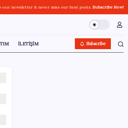
o our newsletter & never miss our best posts.
Subscribe Now!
TIM
İLETİŞİM
Subscribe
SON YAZILAR
Yarım asırlık deri üreticisinden yeni şirket
hamlesi