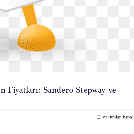
n Fiyatları: Sandero Stepway ve
Haziran
yorumlar kapal
2026
Dacia