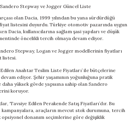
Modellerinin
Fiyatları:
Sandero
arçası olan Dacia, 1999 yılından bu yana sürdürdüğü
Stepway
 fiyat listesini duyurdu. Türkiye otomotiv pazarında uygun
ve
ken Dacia, kullanıcılarına sağlam şasi yapıları ve düşük
Jogger
Güncel
mentinde öncelikli tercih olmaya devam ediyor.
Liste
için
Sandero Stepway, Logan ve Jogger modellerinin fiyatları
 listesi.
Edilen Anahtar Teslim Liste Fiyatları’ ile bütçelerine
a devam ediyor. Şehir yaşamının yoğunluğuna pratik
 daha yüksek gövde yapısına sahip olan Sandero
erini koruyor.
ar, ‘Tavsiye Edilen Perakende Satış Fiyatları’dır. Bu
sel kampanyalara, araçların mevcut stok durumuna, tercih
 opsiyonel donanım seçimlerine göre değişiklik