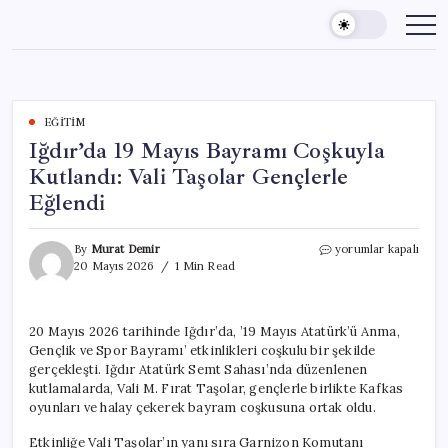
Skip
to
content
EĞITIM
Iğdır’da 19 Mayıs Bayramı Coşkuyla
Kutlandı: Vali Taşolar Gençlerle
Eğlendi
Iğdır’da
By
Murat Demir
yorumlar kapalı
19
20 Mayıs 2026
1 Min Read
Mayıs
Bayramı
Coşkuyla
20 Mayıs 2026 tarihinde Iğdır’da, ’19 Mayıs Atatürk’ü Anma,
Kutlandı:
Gençlik ve Spor Bayramı’ etkinlikleri coşkulu bir şekilde
Vali
Taşolar
gerçekleşti. Iğdır Atatürk Semt Sahası’nda düzenlenen
Gençlerle
kutlamalarda, Vali M. Fırat Taşolar, gençlerle birlikte Kafkas
Eğlendi
oyunları ve halay çekerek bayram coşkusuna ortak oldu.
için
Etkinliğe Vali Taşolar’ın yanı sıra Garnizon Komutanı