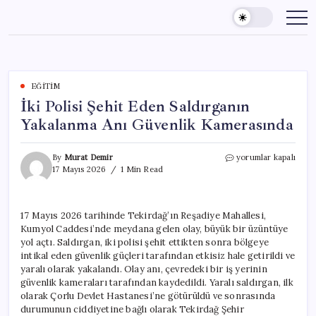
Skip
to
content
EĞITIM
İki Polisi Şehit Eden Saldırganın
Yakalanma Anı Güvenlik Kamerasında
İki
By
Murat Demir
yorumlar kapalı
Polisi
17 Mayıs 2026
1 Min Read
Şehit
Eden
Saldırganın
17 Mayıs 2026 tarihinde Tekirdağ’ın Reşadiye Mahallesi,
Yakalanma
Kumyol Caddesi’nde meydana gelen olay, büyük bir üzüntüye
Anı
Güvenlik
yol açtı. Saldırgan, iki polisi şehit ettikten sonra bölgeye
Kamerasında
intikal eden güvenlik güçleri tarafından etkisiz hale getirildi ve
için
yaralı olarak yakalandı. Olay anı, çevredeki bir iş yerinin
güvenlik kameraları tarafından kaydedildi. Yaralı saldırgan, ilk
olarak Çorlu Devlet Hastanesi’ne götürüldü ve sonrasında
durumunun ciddiyetine bağlı olarak Tekirdağ Şehir