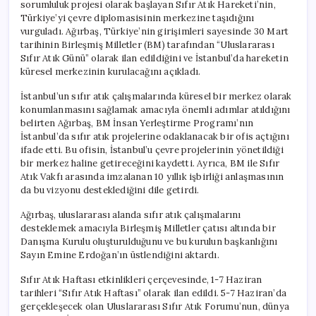
sorumluluk projesi olarak başlayan Sıfır Atık Hareketi’nin,
Türkiye’yi çevre diplomasisinin merkezine taşıdığını
vurguladı. Ağırbaş, Türkiye’nin girişimleri sayesinde 30 Mart
tarihinin Birleşmiş Milletler (BM) tarafından “Uluslararası
Sıfır Atık Günü” olarak ilan edildiğini ve İstanbul’da hareketin
küresel merkezinin kurulacağını açıkladı.
İstanbul’un sıfır atık çalışmalarında küresel bir merkez olarak
konumlanmasını sağlamak amacıyla önemli adımlar atıldığını
belirten Ağırbaş, BM İnsan Yerleştirme Programı’nın
İstanbul’da sıfır atık projelerine odaklanacak bir ofis açtığını
ifade etti. Bu ofisin, İstanbul’u çevre projelerinin yönetildiği
bir merkez haline getireceğini kaydetti. Ayrıca, BM ile Sıfır
Atık Vakfı arasında imzalanan 10 yıllık işbirliği anlaşmasının
da bu vizyonu desteklediğini dile getirdi.
Ağırbaş, uluslararası alanda sıfır atık çalışmalarını
desteklemek amacıyla Birleşmiş Milletler çatısı altında bir
Danışma Kurulu oluşturulduğunu ve bu kurulun başkanlığını
Sayın Emine Erdoğan’ın üstlendiğini aktardı.
Sıfır Atık Haftası etkinlikleri çerçevesinde, 1-7 Haziran
tarihleri “Sıfır Atık Haftası” olarak ilan edildi. 5-7 Haziran’da
gerçekleşecek olan Uluslararası Sıfır Atık Forumu’nun, dünya