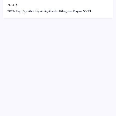
Next
2026 Yaş Çay Alım Fiyatı Açıklandı: Kilogram Başına 35 TL
SON YAZILAR
Airbnb, ürün geliştirme süreçlerinde yapay zekayı
kullanıyor
TBMM Adalet Komisyonu’nda çerçeve yasa
tartışmalarla başladı: Komisyonda ‘yasa’ atışması
Gökhan Günaydın: ‘Seçimden kaçmasınlar. Sokağa
çıksınlar, görelim onları’