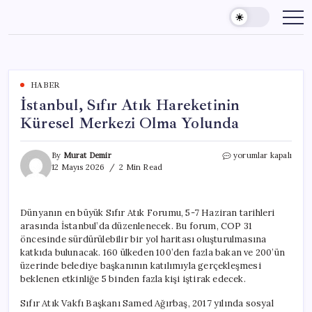
Skip
to
content
HABER
İstanbul, Sıfır Atık Hareketinin
Küresel Merkezi Olma Yolunda
İstanbul,
By
Murat Demir
yorumlar kapalı
Sıfır
12 Mayıs 2026
2 Min Read
Atık
Hareketinin
Küresel
Dünyanın en büyük Sıfır Atık Forumu, 5-7 Haziran tarihleri
Merkezi
arasında İstanbul’da düzenlenecek. Bu forum, COP 31
Olma
Yolunda
öncesinde sürdürülebilir bir yol haritası oluşturulmasına
için
katkıda bulunacak. 160 ülkeden 100’den fazla bakan ve 200’ün
üzerinde belediye başkanının katılımıyla gerçekleşmesi
beklenen etkinliğe 5 binden fazla kişi iştirak edecek.
Sıfır Atık Vakfı Başkanı Samed Ağırbaş, 2017 yılında sosyal