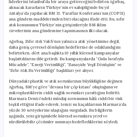
liderlerini İstanbul’da bir araya getireceğini belirten Ağırbaş,
alınacak kararların Türkiye’nin ev sahipliğinde bu yıl
Antalya’da yapılacak BM 31. Taraflar Konferansı’nın (COP31)
ana gündem maddelerinden biri olacağını ifade etti. Bu, sıfır
atık konusunun Türkiye’nin girişimleriyle BM iklim
zirvelerinin ana gündemine taşınmasının ilki olacak.
Ağırbaş, Sıfır Atık Vakfı’nın yalnızca atık yönetimine değil,
daha geniş çevresel dönüşüm hedeflerine de odaklandığını
belirtirken, dört ana başlıkta 10 yıllık küresel kampanyalar
başlattıklarını dile getirdi. Bu kampanyalarda “Gıda İsrafıyla
Mücadele”, “Enerji Verimliliği”, “Sanayide Yeşil Dönüşüm” ve
“Sıfır Atık Su Verimliliği” başlıkları yer alıyor.
Dünyadaki plastik ve atık sorunlarının büyüklüğüne değinen
Ağırbaş, BM’ye göre “devasa bir çöp kıtası” oluştuğunu ve
mikroplastiklerin ciddi sağlık sorunları yarattığını belirtti.
Marmara Denizi’ndeki müsilaj sorununun hâlâ ciddi bir risk
teşkil ettiğini ifade ederek, temiz su kaçaklarının Marmara’da
yüzde 30 seviyelerine ulaştığını vurguladı. Bu bilgilerin
ışığında, yeni girişimlerle küresel sorunlara yerel ve
sürdürülebilir çözümler sunmayı hedeflediklerini söyledi.