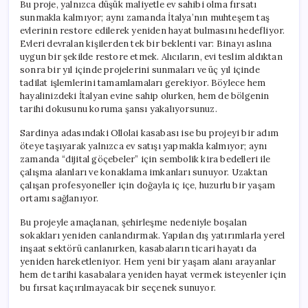
Bu proje, yalnızca düşük maliyetle ev sahibi olma fırsatı
sunmakla kalmıyor; aynı zamanda İtalya’nın muhteşem taş
evlerinin restore edilerek yeniden hayat bulmasını hedefliyor.
Evleri devralan kişilerden tek bir beklenti var: Binayı aslına
uygun bir şekilde restore etmek. Alıcıların, evi teslim aldıktan
sonra bir yıl içinde projelerini sunmaları ve üç yıl içinde
tadilat işlemlerini tamamlamaları gerekiyor. Böylece hem
hayalinizdeki İtalyan evine sahip olurken, hem de bölgenin
tarihi dokusunu koruma şansı yakalıyorsunuz.
Sardinya adasındaki Ollolai kasabası ise bu projeyi bir adım
öteye taşıyarak yalnızca ev satışı yapmakla kalmıyor; aynı
zamanda “dijital göçebeler” için sembolik kira bedelleri ile
çalışma alanları ve konaklama imkanları sunuyor. Uzaktan
çalışan profesyoneller için doğayla iç içe, huzurlu bir yaşam
ortamı sağlanıyor.
Bu projeyle amaçlanan, şehirleşme nedeniyle boşalan
sokakları yeniden canlandırmak. Yapılan dış yatırımlarla yerel
inşaat sektörü canlanırken, kasabaların ticari hayatı da
yeniden hareketleniyor. Hem yeni bir yaşam alanı arayanlar
hem de tarihi kasabalara yeniden hayat vermek isteyenler için
bu fırsat kaçırılmayacak bir seçenek sunuyor.