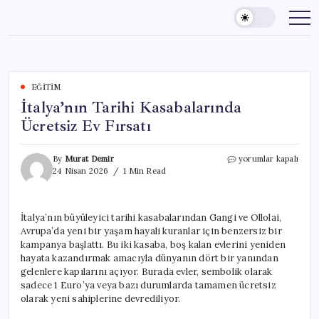
Skip
to
content
EĞITIM
İtalya’nın Tarihi Kasabalarında
Ücretsiz Ev Fırsatı
İtalya’nın
By
Murat Demir
yorumlar kapalı
Tarihi
24 Nisan 2026
1 Min Read
Kasabalarında
Ücretsiz
Ev
İtalya’nın büyüleyici tarihi kasabalarından Gangi ve Ollolai,
Fırsatı
Avrupa’da yeni bir yaşam hayali kuranlar için benzersiz bir
için
kampanya başlattı. Bu iki kasaba, boş kalan evlerini yeniden
hayata kazandırmak amacıyla dünyanın dört bir yanından
gelenlere kapılarını açıyor. Burada evler, sembolik olarak
sadece 1 Euro’ya veya bazı durumlarda tamamen ücretsiz
olarak yeni sahiplerine devrediliyor.