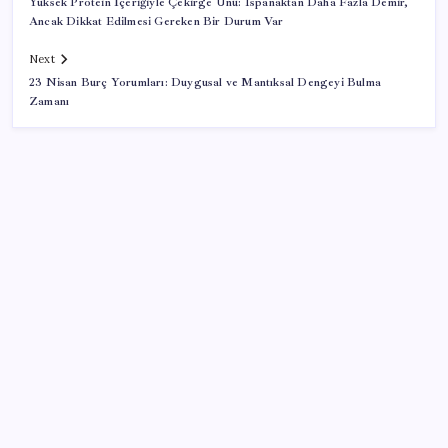
Yüksek Protein İçeriğiyle Çekirge Unu: Ispanaktan Daha Fazla Demir,
Ancak Dikkat Edilmesi Gereken Bir Durum Var
Next
23 Nisan Burç Yorumları: Duygusal ve Mantıksal Dengeyi Bulma
Zamanı
SON YAZILAR
Airbnb, ürün geliştirme süreçlerinde yapay zekayı
kullanıyor
TBMM Adalet Komisyonu’nda çerçeve yasa
tartışmalarla başladı: Komisyonda ‘yasa’ atışması