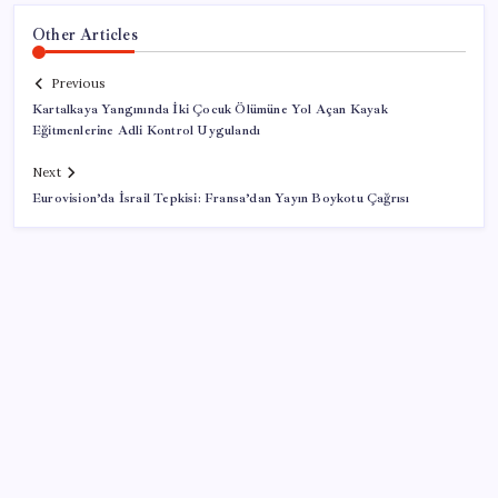
Other Articles
Previous
Kartalkaya Yangınında İki Çocuk Ölümüne Yol Açan Kayak
Eğitmenlerine Adli Kontrol Uygulandı
Next
Eurovision’da İsrail Tepkisi: Fransa’dan Yayın Boykotu Çağrısı
SON YAZILAR
Para yetmedi 14 bin tesis krize terk edildi