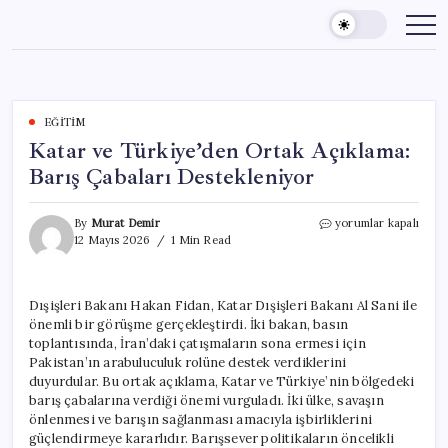
Skip
to
content
EĞITIM
Katar ve Türkiye’den Ortak Açıklama:
Barış Çabaları Destekleniyor
Katar
By
Murat Demir
yorumlar kapalı
ve
12 Mayıs 2026
1 Min Read
Türkiye’den
Ortak
Açıklama:
Dışişleri Bakanı Hakan Fidan, Katar Dışişleri Bakanı Al Sani ile
Barış
önemli bir görüşme gerçekleştirdi. İki bakan, basın
Çabaları
Destekleniyor
toplantısında, İran’daki çatışmaların sona ermesi için
için
Pakistan’ın arabuluculuk rolüne destek verdiklerini
duyurdular. Bu ortak açıklama, Katar ve Türkiye’nin bölgedeki
barış çabalarına verdiği önemi vurguladı. İki ülke, savaşın
önlenmesi ve barışın sağlanması amacıyla işbirliklerini
güçlendirmeye kararlıdır. Barışsever politikaların öncelikli