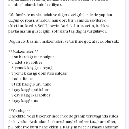
sembolü olarak kabul ediliyor.
Günümüzde mevlit, adak ve diğer özel günlerde de yapılan
düğün çorbası, Anadolu’nun dört bir yanında sevilerek
tüketilmektedir. Şef Hüseyin Bozlak, bu lezzetin, birlik ve
paylaşmanın güzelliğini sofralara taşıdığını vurguluyor.
Düğün çorbasının malzemeleri ve tarifine göz atacak olursak:
**Malzemeler:**
– 1 su bardağı ince bulgur
– 3 adet sivri biber
– 3 yemek kaşığı tereyağı
– 1 yemek kaşığı domates salçası
– 1 adet limon
– 1 tatlı kaşığı kuru nane
– 1 çay kaşığı pul biber
– 1 çay kaşığı karabiber
– 1 çay kaşığı tuz
**Yapılışı:**
Öncelikle, yeşil biberler ince ince doğranıp tereyağında salça
ile kavrulur. Ardından, bu kavrulmuş biberlere tuz, karabiber,
pul biber ve kuru nane eklenir. Karışım iyice harmanlandıktan