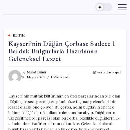
Skip
to
content
EĞITIM
Kayseri’nin Düğün Çorbası: Sadece 1
Bardak Bulgurlarla Hazırlanan
Geleneksel Lezzet
Kayseri’nin
By
Murat Demir
yorumlar kapalı
Düğün
20 Mayıs 2026
1 Min Read
Çorbası:
Sadece
1
Kayseri’nin mutfak kültürünün en özel parçalarından biri olan
Bardak
düğün çorbası, geçmişten günümüze taşınan geleneksel bir
Bulgurlarla
Hazırlanan
lezzet olarak öne çıkıyor. Bu çorba, adını buğdayın en ince
Geleneksel
halinin “düğü” olarak adlandırılmasından alıyor. Düğünlerin
Lezzet
vazgeçilmez bir parçası olan bu çorba, özellikle düğünlerin ilk
için
sabahında misafirlere ikram edilmekte. Geleneksel olarak
büyük kazanlarda kaynatılan bu çorba, bolluk ve bereket