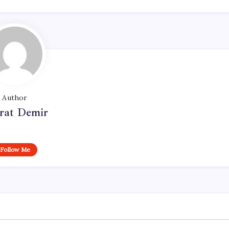
Author
at Demir
Follow Me