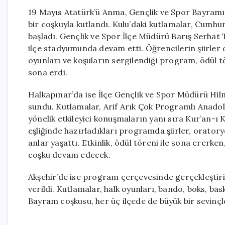
19 Mayıs Atatürk’ü Anma, Gençlik ve Spor Bayramı,
bir coşkuyla kutlandı. Kulu’daki kutlamalar, Cumhu
başladı. Gençlik ve Spor İlçe Müdürü Barış Serhat 
ilçe stadyumunda devam etti. Öğrencilerin şiirler 
oyunları ve koşuların sergilendiği program, ödül tö
sona erdi.
Halkapınar’da ise İlçe Gençlik ve Spor Müdürü Hi
sundu. Kutlamalar, Arif Arık Çok Programlı Anado
yönelik etkileyici konuşmaların yanı sıra Kur’an-ı 
eşliğinde hazırladıkları programda şiirler, oratoryol
anlar yaşattı. Etkinlik, ödül töreni ile sona ererk
coşku devam edecek.
Akşehir’de ise program çerçevesinde gerçekleştiri
verildi. Kutlamalar, halk oyunları, bando, boks, bas
Bayram coşkusu, her üç ilçede de büyük bir sevinçl