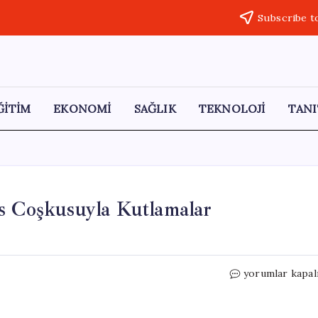
Subscribe t
ĞİTİM
EKONOMİ
SAĞLIK
TEKNOLOJİ
TANI
s Coşkusuyla Kutlamalar
Konya’nın
yorumlar kapal
Üç
İlçesinde
19