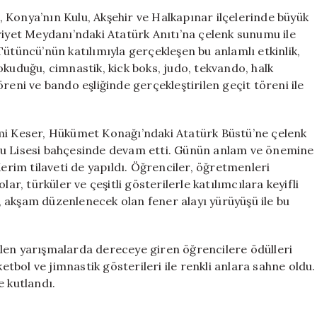
Mayıs
 Konya’nın Kulu, Akşehir ve Halkapınar ilçelerinde büyük
Coşkusuyla
riyet Meydanı’ndaki Atatürk Anıtı’na çelenk sunumu ile
Kutlamalar
Tütüncü’nün katılımıyla gerçekleşen bu anlamlı etkinlik,
Gerçekleştirild
okuduğu, cimnastik, kick boks, judo, tekvando, halk
için
reni ve bando eşliğinde gerçekleştirilen geçit töreni ile
lmi Keser, Hükümet Konağı’ndaki Atatürk Büstü’ne çelenk
lu Lisesi bahçesinde devam etti. Günün anlam ve önemine
Kerim tilaveti de yapıldı. Öğrenciler, öğretmenleri
ar, türküler ve çeşitli gösterilerle katılımcılara keyifli
en, akşam düzenlenecek olan fener alayı yürüyüşü ile bu
len yarışmalarda dereceye giren öğrencilere ödülleri
ketbol ve jimnastik gösterileri ile renkli anlara sahne oldu.
e kutlandı.