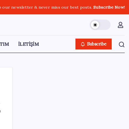
o our newsletter & never miss our best posts.
Subscribe Now!
TIM
İLETİŞİM
Subscribe
SON YAZILAR
ı
2026 KPSS Lise (Ortaöğretim) başvuruları
ne zaman? KPSS Ortaöğretim başvuruları