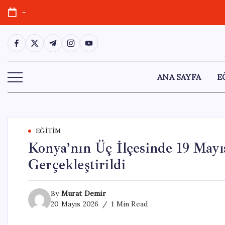
Skip
-
to
content
https://www.facebook.com/
https://twitter.com/
https://t.me/
https://www.instagram.com/
https://youtube.com/
ANA SAYFA
E
EĞITIM
Konya’nın Üç İlçesinde 19 Mayı
Gerçekleştirildi
By
Murat Demir
20 Mayıs 2026
1 Min Read