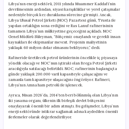
Libya’nın enerji sektörü, 2011 yılında Muammer Kaddafi’nin
devrilmesinin ardından, siyasi karışıklıklar ve yerel çatışmalar
nedeniyle birçok kez duraklama sürecine girmişti. Ancak,
Libya Ulusal Petrol Şirketi (NOC) Pazartesi günü, Trusta ile
yapılan ortaklığın sona erdiğini ve Ras Lanuf rafinerisinin
tamamen Libya’nın mülkiyetine geçeceğini açıkladı. NOC
Genel Müdürü Süleyman, “Bütçemiz onaylandı ve gerekli insan
kaynakları ile ekipmanlar mevcut. Projenin maliyetinin
yaklaşık 60 milyon dolar olmasını bekliyoruz,” dedi.
Rafineride üretilecek petrol ürünlerinin öncelikle iç piyasaya
yönelik olacağı ve NOC’nun iştiraki olan Brega Petrol Şirketi
aracılığıyla satılacağı belirtildi. NOC, rafinerinin başlangıçta
günde yaklaşık 200.000 varil kapasiteyle çalışacağını ve
zamanla tam kapasiteye ulaşacağını öngörüyor. Rafineri,
Libya’nın Amna ham petrolü ile işlenecek.
Ayrıca, Nisan 2026’da, 2014’ten beri bölünmüş olan Libya’nın
iki yasama organı, ülkenin ilk birleşik devlet bütçesini
onaylayarak önemli bir adım atmıştı. Bu gelişmeler, Libya’nın
enerji sektöründe istikrar sağlamak adına kaydedilen önemli
ilerlemeler olarak değerlendiriliyor.