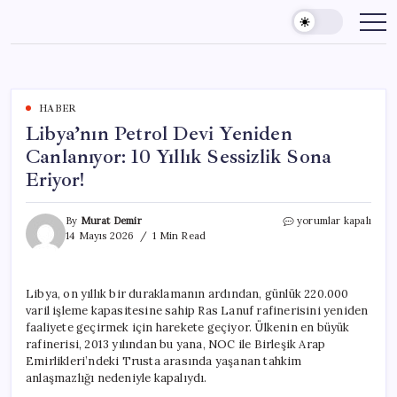
Skip
to
content
HABER
Libya’nın Petrol Devi Yeniden
Canlanıyor: 10 Yıllık Sessizlik Sona
Eriyor!
Libya’nın
By
Murat Demir
yorumlar kapalı
Petrol
14 Mayıs 2026
1 Min Read
Devi
Yeniden
Canlanıyor:
Libya, on yıllık bir duraklamanın ardından, günlük 220.000
10
varil işleme kapasitesine sahip Ras Lanuf rafinerisini yeniden
Yıllık
Sessizlik
faaliyete geçirmek için harekete geçiyor. Ülkenin en büyük
Sona
rafinerisi, 2013 yılından bu yana, NOC ile Birleşik Arap
Eriyor!
Emirlikleri’ndeki Trusta arasında yaşanan tahkim
için
anlaşmazlığı nedeniyle kapalıydı.