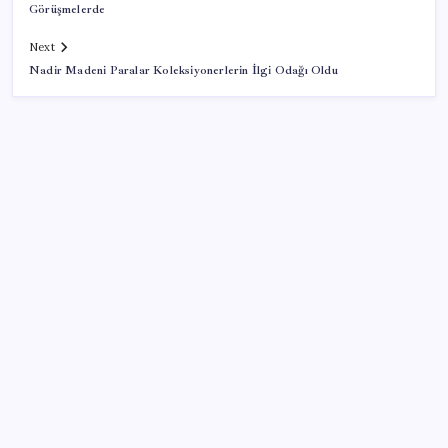
Görüşmelerde
Next
Nadir Madeni Paralar Koleksiyonerlerin İlgi Odağı Oldu
SON YAZILAR
Para yetmedi 14 bin tesis krize terk edildi
Yarım asırlık deri üreticisinden yeni şirket hamlesi
Yandex AI Haritalara Geldi: Yapay Zeka Destekli Yeni
Dönem