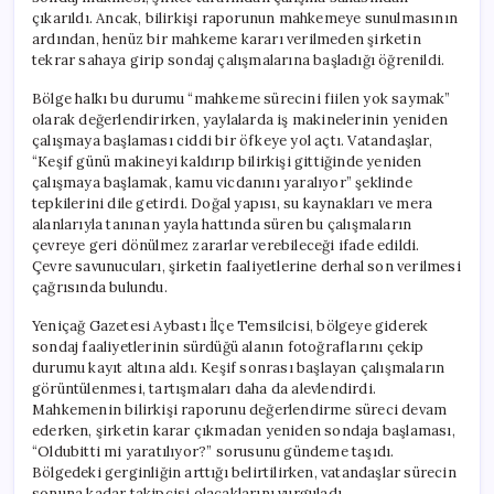
çıkarıldı. Ancak, bilirkişi raporunun mahkemeye sunulmasının
ardından, henüz bir mahkeme kararı verilmeden şirketin
tekrar sahaya girip sondaj çalışmalarına başladığı öğrenildi.
Bölge halkı bu durumu “mahkeme sürecini fiilen yok saymak”
olarak değerlendirirken, yaylalarda iş makinelerinin yeniden
çalışmaya başlaması ciddi bir öfkeye yol açtı. Vatandaşlar,
“Keşif günü makineyi kaldırıp bilirkişi gittiğinde yeniden
çalışmaya başlamak, kamu vicdanını yaralıyor” şeklinde
tepkilerini dile getirdi. Doğal yapısı, su kaynakları ve mera
alanlarıyla tanınan yayla hattında süren bu çalışmaların
çevreye geri dönülmez zararlar verebileceği ifade edildi.
Çevre savunucuları, şirketin faaliyetlerine derhal son verilmesi
çağrısında bulundu.
Yeniçağ Gazetesi Aybastı İlçe Temsilcisi, bölgeye giderek
sondaj faaliyetlerinin sürdüğü alanın fotoğraflarını çekip
durumu kayıt altına aldı. Keşif sonrası başlayan çalışmaların
görüntülenmesi, tartışmaları daha da alevlendirdi.
Mahkemenin bilirkişi raporunu değerlendirme süreci devam
ederken, şirketin karar çıkmadan yeniden sondaja başlaması,
“Oldubitti mi yaratılıyor?” sorusunu gündeme taşıdı.
Bölgedeki gerginliğin arttığı belirtilirken, vatandaşlar sürecin
sonuna kadar takipçisi olacaklarını vurguladı.