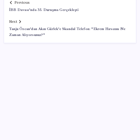
Previous
İBB Davası’nda 35. Duruşma Gerçekleşti
Next
Tanju Özcan’dan Akın Gürlek’e Skandal Telefon: “Ekrem Hırsızını Ne
Zaman Alıyorsunuz?”
SON YAZILAR
Airbnb, ürün geliştirme süreçlerinde yapay zekayı
kullanıyor
TBMM Adalet Komisyonu’nda çerçeve yasa