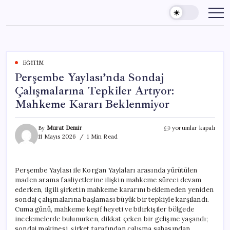
Skip
to
content
EĞITIM
Perşembe Yaylası’nda Sondaj
Çalışmalarına Tepkiler Artıyor:
Mahkeme Kararı Beklenmiyor
Perşembe
By
Murat Demir
yorumlar kapalı
Yaylası’nda
11 Mayıs 2026
1 Min Read
Sondaj
Çalışmalarına
Tepkiler
Perşembe Yaylası ile Korgan Yaylaları arasında yürütülen
Artıyor:
maden arama faaliyetlerine ilişkin mahkeme süreci devam
Mahkeme
Kararı
ederken, ilgili şirketin mahkeme kararını beklemeden yeniden
Beklenmiyor
sondaj çalışmalarına başlaması büyük bir tepkiyle karşılandı.
için
Cuma günü, mahkeme keşif heyeti ve bilirkişiler bölgede
incelemelerde bulunurken, dikkat çeken bir gelişme yaşandı;
sondaj makinesi, şirket tarafından çalışma sahasından