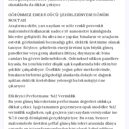
olanaklarla da dikkat çekiyor.
GÖRÜNMEZ ENERJİ GÜCÜ: ŞEHİRLERİNYENİ DÖNÜM
NOKTASI
Araştırma ekibi, yarı saydam ve nötr renkli perovskit
malzemeleri kullanarak sadece 10 nanometre kalınlığında
hücreler geliştirdi. Bu ultra ince yapılar, binaların ve araçların
estetik görünümünü bozmadığı gibi, elektrik üretimine olanak
tanıyor. Böylece, şehirlerin enerji üretimi için büyük güneş
panellerine veya geniş alanlara ihtiyaç duymayacak; bina
camları bu görevi üstlenebilecek. Geleneksel silikon panellere
kıyasla, bu yeni hücreler düşük ışık koşullarında bile etkin bir
şekilde çalışabiliyor. Özellikle yoğun şehir merkezlerinde,
binaların birbirini gölgelediği alanlarda dolaylı ve dağınık
ışıktan elektrik üretebilme yeteneği bu teknolojiyi öne
çıkarıyor.
Etkileyici Performans: %12 Verimlilik
Bu yeni güneş hücrelerinin performans değerleri oldukça
dikkat çekici. Işığı tamamen geçirmeyen opak modeller %12
verimlilik sağlarken, ışık geçiren yarı saydam versiyonlar ise
%7,6 enerji dönüşümü gerçekleştiriyor. Bu oran, benzer
malzemelerle üretilen şeffaf güneş hücreleri arasında dünya
çapında en iyi performanslardan biri olarak kabul ediliyor.