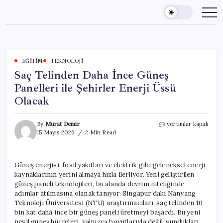
Skip
to
content
EĞITIM
TEKNOLOJI
Saç Telinden Daha İnce Güneş
Panelleri ile Şehirler Enerji Üssü
Olacak
Saç
By
Murat Demir
yorumlar kapalı
Telinden
15 Mayıs 2026
2 Min Read
Daha
İnce
Güneş
Güneş enerjisi, fosil yakıtları ve elektrik gibi geleneksel enerji
Panelleri
kaynaklarının yerini almaya hızla ilerliyor. Yeni geliştirilen
ile
Şehirler
güneş paneli teknolojileri, bu alanda devrim niteliğinde
Enerji
adımlar atılmasına olanak tanıyor. Singapur’daki Nanyang
Üssü
Teknoloji Üniversitesi (NTU) araştırmacıları, saç telinden 10
Olacak
bin kat daha ince bir güneş paneli üretmeyi başardı. Bu yeni
için
nesil güneş hücreleri, yalnızca boyutlarıyla değil, sundukları