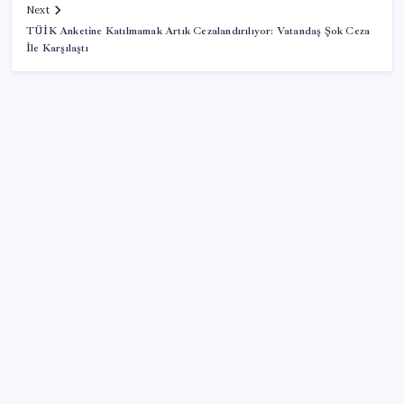
Next
TÜİK Anketine Katılmamak Artık Cezalandırılıyor: Vatandaş Şok Ceza
İle Karşılaştı
SON YAZILAR
Yarım asırlık deri üreticisinden yeni şirket hamlesi
Yandex AI Haritalara Geldi: Yapay Zeka Destekli Yeni
Dönem
Ocak-temmuzda 638 bin oto satıldı
AKP’den açıklama geldi: ‘Çerçeve yasa’nın ayrıntıları