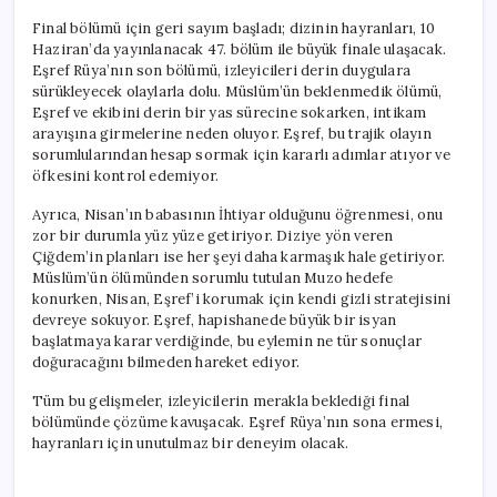
Final bölümü için geri sayım başladı; dizinin hayranları, 10
Haziran’da yayınlanacak 47. bölüm ile büyük finale ulaşacak.
Eşref Rüya’nın son bölümü, izleyicileri derin duygulara
sürükleyecek olaylarla dolu. Müslüm’ün beklenmedik ölümü,
Eşref ve ekibini derin bir yas sürecine sokarken, intikam
arayışına girmelerine neden oluyor. Eşref, bu trajik olayın
sorumlularından hesap sormak için kararlı adımlar atıyor ve
öfkesini kontrol edemiyor.
Ayrıca, Nisan’ın babasının İhtiyar olduğunu öğrenmesi, onu
zor bir durumla yüz yüze getiriyor. Diziye yön veren
Çiğdem’in planları ise her şeyi daha karmaşık hale getiriyor.
Müslüm’ün ölümünden sorumlu tutulan Muzo hedefe
konurken, Nisan, Eşref’i korumak için kendi gizli stratejisini
devreye sokuyor. Eşref, hapishanede büyük bir isyan
başlatmaya karar verdiğinde, bu eylemin ne tür sonuçlar
doğuracağını bilmeden hareket ediyor.
Tüm bu gelişmeler, izleyicilerin merakla beklediği final
bölümünde çözüme kavuşacak. Eşref Rüya’nın sona ermesi,
hayranları için unutulmaz bir deneyim olacak.