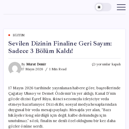
Skip
to
content
EĞITIM
Sevilen Dizinin Finaline Geri Sayım:
Sadece 3 Bölüm Kaldı!
Sevilen
By
Murat Demir
yorumlar kapalı
Dizinin
17 Mayıs 2026
1 Min Read
Finaline
Geri
Sayım:
17 Mayıs 2026 tarihinde yayınlanan habere göre, başrollerinde
Sadece
Çağatay Ulusoy ve Demet Özdemir’in yer aldığı, Kanal D’nin
3
Bölüm
gözde dizisi Eşref Rüya, ikinci sezonuyla izleyiciye veda
Kaldı!
etmeye hazırlanıyor. Dizi ekibi, sosyal medya hesaplarından
için
duygusal bir veda mesajı paylaştı. Mesajda yer alan, “Bazı
hikâyeler long sürdüğü için değil, kalbe dokunduğu için
unutulmaz.” sözü, finalin ne denli özel olduğunu bir kez daha
gözler önüne serdi.