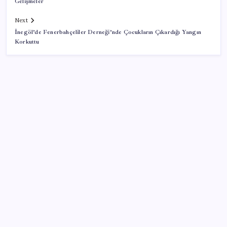
Gelişmeler
Next
İnegöl’de Fenerbahçeliler Derneği’nde Çocukların Çıkardığı Yangın
Korkuttu
SON YAZILAR
2026 KPSS Lise (Ortaöğretim) başvuruları ne zaman?
KPSS Ortaöğretim başvuruları nasıl ve nereden
yapılır?
Para yetmedi 14 bin tesis krize terk edildi