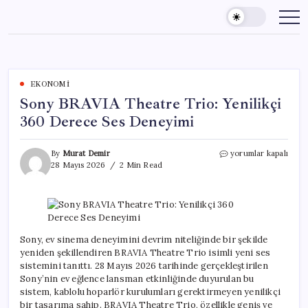
Skip
to
content
EKONOMI
Sony BRAVIA Theatre Trio: Yenilikçi
360 Derece Ses Deneyimi
Sony
By
Murat Demir
yorumlar kapalı
BRAVIA
28 Mayıs 2026
2 Min Read
Theatre
Trio:
Yenilikçi
360
Derece
Ses
Sony, ev sinema deneyimini devrim niteliğinde bir şekilde
Deneyimi
yeniden şekillendiren BRAVIA Theatre Trio isimli yeni ses
için
sistemini tanıttı. 28 Mayıs 2026 tarihinde gerçekleştirilen
Sony’nin ev eğlence lansman etkinliğinde duyurulan bu
sistem, kablolu hoparlör kurulumları gerektirmeyen yenilikçi
bir tasarıma sahip. BRAVIA Theatre Trio, özellikle geniş ve