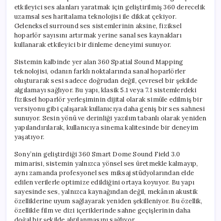
etkileyici ses alanları yaratmak için geliştirilmiş 360 derecelik
uzamsal ses haritalama teknolojisi ile dikkat çekiyor.
Geleneksel surround ses sistemlerinin aksine, fiziksel
hoparlör sayısını artırmak yerine sanal ses kaynakları
kullanarak etkileyici bir dinleme deneyimi sunuyor.
Sistemin kalbinde yer alan 360 Spatial Sound Mapping
teknolojisi, odanın farklı noktalarında sanal hoparlörler
oluşturarak sesi sadece doğrudan değil, çevresel bir şekilde
algılamayı sağlıyor. Bu yapı, klasik 5.1 veya 7.1 sistemlerdeki
fiziksel hoparlör yerleşiminin dijital olarak simüle edilmiş bir
versiyonu gibi çalışarak kullanıcıya daha geniş bir ses sahnesi
sunuyor. Sesin yönü ve derinliği yazılım tabanlı olarak yeniden
yapılandırılarak, kullanıcıya sinema kalitesinde bir deneyim
yaşatıyor.
Sony’nin geliştirdiği 360 Smart Dome Sound Field 3.0
mimarisi, sistemin yalnızca yönsel ses üretmekle kalmayıp,
aynı zamanda profesyonel ses miksaj stüdyolarından elde
edilen verilerle optimize edildiğini ortaya koyuyor. Bu yapı
sayesinde ses, yalnızca kaynağından değil, mekânın akustik
özelliklerine uyum sağlayarak yeniden şekilleniyor. Bu özellik,
özellikle film ve dizi içeriklerinde sahne geçişlerinin daha
doğal bir şekilde algılanmasını sağlıyor.