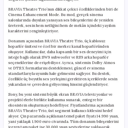
BRAVIA Theatre Trio’nun dikkat çekici özelliklerinden biri de
Cinema Enhancement Mode. Bu mod, gerçek sinema
salonlarında duyulan yansıyan ses bileşenlerini de yeniden
üreterek, sesin hem netliğini hem de mekân içindeki yayılım
karakterini zenginleştiriyor.
Donanım açısından BRAVIA Theatre Trio, üç kablosuz
hoparlör ünitesi ve özel bir merkez kanal hoparlöründen
oluşuyor. Kullanıcılar, daha kapsamlı bir ses deneyimi için
isteğe bağlı olarak SW9 subwoofer ve RS9 arka hoparlör
seçeneklerine de erişebiliyor. Ayrıca, sistemin Dolby Atmos
ve DTS:X formatlarını desteklemesi, güncel ev sinema
standartlarıyla uyumlu hale gelmesini sağlıyor. Bu destek,
özellikle üç boyutlu ses yerleşimi gerektiren içeriklerde sesin
yukarıdan ve çevreden geliyormuş hissini güçlendiriyor.
Sony, bu yeni sistemi büyük ekran BRAVIA televizyonlar ve
projektörlerle birlikte kullanıma sunarak, entegre bir
ekosistem oluşturmayı hedefliyor. Fiyatlandırma açısından
BRAVIA Theatre Trio, üst segment kullanıcı kitlesini hedef
alıyor. Çin pazarında açıklanan temel paket fiyatı 14.990 yuan,
yani yaklaşık 1.900 euro civarında. Tüm donanım bileşenlerini
içeren tam paket ise 30.000 yuan seviyelerine yaklaşarak,