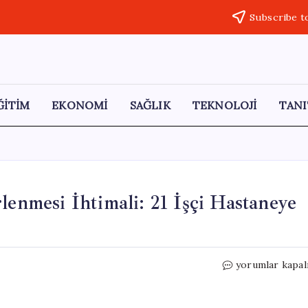
Subscribe t
ĞİTİM
EKONOMİ
SAĞLIK
TEKNOLOJİ
TANI
lenmesi İhtimali: 21 İşçi Hastaneye
Tekstil
yorumlar kapal
Fabrikasında
Gıda
Zehirlenmesi