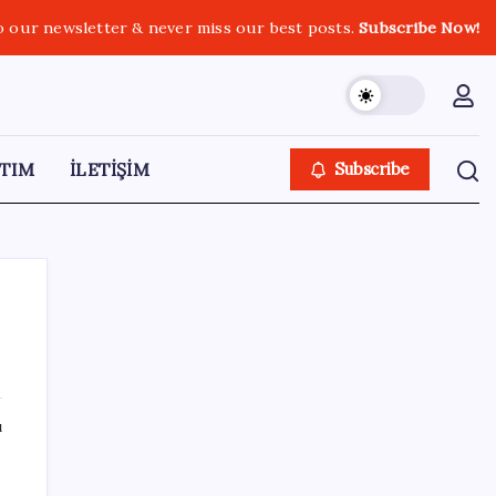
o our newsletter & never miss our best posts.
Subscribe Now!
TIM
İLETİŞİM
Subscribe
SON YAZILAR
ı
Airbnb, ürün geliştirme süreçlerinde yapay
zekayı kullanıyor