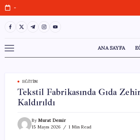
Skip
-
to
content
https://www.facebook.com/
https://twitter.com/
https://t.me/
https://www.instagram.com/
https://youtube.com/
ANA SAYFA
E
EĞITIM
Tekstil Fabrikasında Gıda Zehir
Kaldırıldı
By
Murat Demir
15 Mayıs 2026
1 Min Read