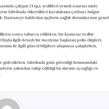
İhtimali:
kasında çalışan 21 işçi, yedikleri yemek sonrası mide
21
lerin fabrikada tükettikleri karalahana çorbası, bulgur
İşçi
i. Hastaneye kaldırılan işçilerin sağlık durumlarının genel
Hastaneye
Kaldırıldı
için
ikten sonra taburcu edilirken, bir kısmı ise tedbir
yla ilgili detaylı bir inceleme başlatan polis ekipleri,
rumu ile ilgili güncel bilgilere ulaşmaya çalışılırken,
er giderilirken, fabrikada gıda güvenliği konusundaki
elerin yakından takip edildiği bu durum, iş sağlığı ve
.