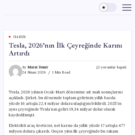
Skip
to
content
HABER
Tesla, 2026’nın İlk Çeyreğinde Karını
Artırdı
Tesla,
By
Murat Demir
yorumlar kapalı
2026’nın
24 Nisan 2026
1 Min Read
İlk
Çeyreğinde
Karını
Tesla, 2026 yılının Ocak-Mart dönemine ait mali sonuçlarını
Artırdı
açıkladı. Şirket, bu dönemde toplam gelirinin yıllık bazda
için
yüzde 16 artışla 22,4 milyar dolara ulaştığını bildirdi. 2025’in
aynı çeyreğinde Tesla’nın geliri 19,34 milyar dolar olarak
kaydedilmişti.
Elektrikli araç üreticisi, net karını da yıllık yüzde 17 artışla 477
milyon dolara çıkardı. Geçen yılın ilk çeyreğinde bu rakam