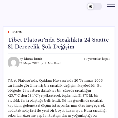
Skip
to
content
EĞITIM
Tibet Platosu’nda Sıcaklıkta 24 Saatte
81 Derecelik Şok Değişim
Tibet
By
Murat Demir
yorumlar kapalı
Platosu’nda
12 Mayıs 2026
2 Min Read
Sıcaklıkta
24
Saatte
Tibet Platosu’nda, Qaidam Havzası’nda 20 Temmuz 2006
81
tarihinde görülmemiş bir sıcaklık değişimi kaydedildi. Bu
Derecelik
Şok
bölgede, 24 saatten daha kısa bir sürede sıcaklığın
Değişim
-23,7°C’den 58,1°C’ye yükselerek toplamda 81,8°C’lik bir
için
sıcaklık farkı oluştuğu belirlendi. Dünya genelinde sıcaklık
kayıtları, geleneksel ölçüm istasyonlarının ötesine geçerek
uydu teknolojileri ile yeni bir boyut kazanıyor. Hava sıcaklığı
rekorları üzerine yapılan tartışmaların yoğunlaştığı bu