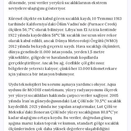
dönemde, yeni veriler yeryüzü sıcaklıklarının ekstrem
seviyelere ulaştığını gösteriyor.
Küresel ölçekte en kabul gören sıcaklık kaydı, 10 Temmuz 1913
tarihinde Kaliforniya’daki Ölüm Vadisi’nde (Furnace Creek)
ölçülen 56,7°C olarak biliniyor. Libya’nın El Azizia kentinde
1922 yılında kaydedilen 58°C’lik sıcaklık ise uzun süre rekor
olarak kabul edildi, ancak Dünya Meteoroloji Örgütü (WMO)
2012 yılında bu kaydı geçersiz saydı. Hava sıcaklığı ölçümleri,
dünya genelinde 11.000 istasyonda, yerden 1,5 metre
yükseklikte, gölgede ve havalandırmalı koşullarda
gerçekleştiriliyor. Ancak bu ağ, özellikle çöl gibi ıssız
bölgelerde yetersiz kalıyor; çünkü her 13.000 kilometrekare
için yalnızca bir istasyon bulunuyor.
Uydu teknolojileri bu sorunu aşmaya yardımcı oluyor. Aqua
uydusu ile MODIS enstrümanı, yüzey radyasyonunu ölçerek
yer yüzeyi sıcaklıkları hakkında çarpıcı veriler sağlıyor. 2005
yılında İran’ın güneydoğusundaki Lut Çölü’nde 70,5°C sıcaklık
kaydedildi. 2021 yılında ise yapılan araştırmalar, Lut Çölü ve
Meksika’daki Sonoran Çölü’nde yüzey sıcaklığının 80,8°C’ye
kadar ulaştığını ortaya koydu. Bu veriler, doğrudan güneş
ışığına maruz kalan toprak ve kumun, standart gölge sıcaklık
ölçümlerinden çok daha yüksek değerlere ulaşabildiğini