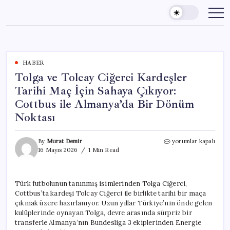
Skip
to
content
HABER
Tolga ve Tolcay Ciğerci Kardeşler
Tarihi Maç İçin Sahaya Çıkıyor:
Cottbus ile Almanya’da Bir Dönüm
Noktası
Tolga
By
Murat Demir
yorumlar kapalı
ve
16 Mayıs 2026
1 Min Read
Tolcay
Ciğerci
Kardeşler
Türk futbolunun tanınmış isimlerinden Tolga Ciğerci,
Tarihi
Cottbus’ta kardeşi Tolcay Ciğerci ile birlikte tarihi bir maça
Maç
İçin
çıkmak üzere hazırlanıyor. Uzun yıllar Türkiye’nin önde gelen
Sahaya
kulüplerinde oynayan Tolga, devre arasında sürpriz bir
Çıkıyor:
transferle Almanya’nın Bundesliga 3 ekiplerinden Energie
Cottbus