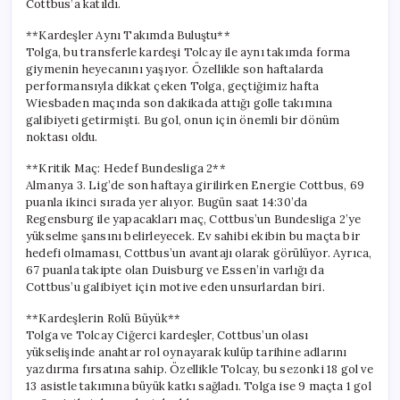
Cottbus’a katıldı.
ile
Almanya’da
**Kardeşler Aynı Takımda Buluştu**
Bir
Tolga, bu transferle kardeşi Tolcay ile aynı takımda forma
Dönüm
giymenin heyecanını yaşıyor. Özellikle son haftalarda
Noktası
performansıyla dikkat çeken Tolga, geçtiğimiz hafta
için
Wiesbaden maçında son dakikada attığı golle takımına
galibiyeti getirmişti. Bu gol, onun için önemli bir dönüm
noktası oldu.
**Kritik Maç: Hedef Bundesliga 2**
Almanya 3. Lig’de son haftaya girilirken Energie Cottbus, 69
puanla ikinci sırada yer alıyor. Bugün saat 14:30’da
Regensburg ile yapacakları maç, Cottbus’un Bundesliga 2’ye
yükselme şansını belirleyecek. Ev sahibi ekibin bu maçta bir
hedefi olmaması, Cottbus’un avantajı olarak görülüyor. Ayrıca,
67 puanla takipte olan Duisburg ve Essen’in varlığı da
Cottbus’u galibiyet için motive eden unsurlardan biri.
**Kardeşlerin Rolü Büyük**
Tolga ve Tolcay Ciğerci kardeşler, Cottbus’un olası
yükselişinde anahtar rol oynayarak kulüp tarihine adlarını
yazdırma fırsatına sahip. Özellikle Tolcay, bu sezonki 18 gol ve
13 asistle takımına büyük katkı sağladı. Tolga ise 9 maçta 1 gol