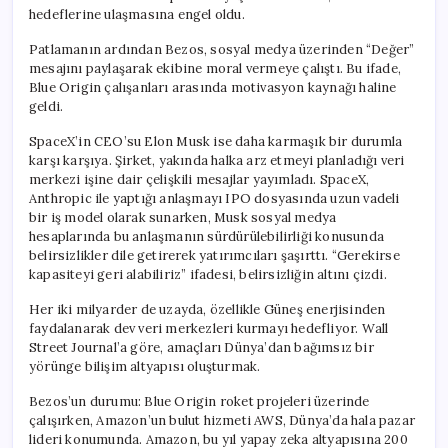
hedeflerine ulaşmasına engel oldu.
Patlamanın ardından Bezos, sosyal medya üzerinden “Değer”
mesajını paylaşarak ekibine moral vermeye çalıştı. Bu ifade,
Blue Origin çalışanları arasında motivasyon kaynağı haline
geldi.
SpaceX’in CEO’su Elon Musk ise daha karmaşık bir durumla
karşı karşıya. Şirket, yakında halka arz etmeyi planladığı veri
merkezi işine dair çelişkili mesajlar yayımladı. SpaceX,
Anthropic ile yaptığı anlaşmayı IPO dosyasında uzun vadeli
bir iş model olarak sunarken, Musk sosyal medya
hesaplarında bu anlaşmanın sürdürülebilirliği konusunda
belirsizlikler dile getirerek yatırımcıları şaşırttı. “Gerekirse
kapasiteyi geri alabiliriz” ifadesi, belirsizliğin altını çizdi.
Her iki milyarder de uzayda, özellikle Güneş enerjisinden
faydalanarak dev veri merkezleri kurmayı hedefliyor. Wall
Street Journal’a göre, amaçları Dünya’dan bağımsız bir
yörünge bilişim altyapısı oluşturmak.
Bezos’un durumu: Blue Origin roket projeleri üzerinde
çalışırken, Amazon’un bulut hizmeti AWS, Dünya’da hala pazar
lideri konumunda. Amazon, bu yıl yapay zeka altyapısına 200