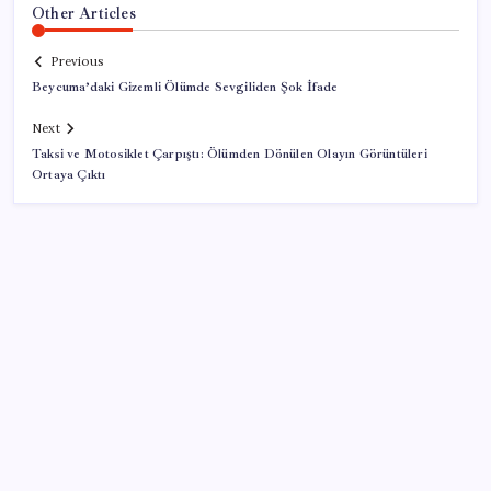
Other Articles
Previous
Beycuma’daki Gizemli Ölümde Sevgiliden Şok İfade
Next
Taksi ve Motosiklet Çarpıştı: Ölümden Dönülen Olayın Görüntüleri
Ortaya Çıktı
SON YAZILAR
Airbnb, ürün geliştirme süreçlerinde yapay zekayı