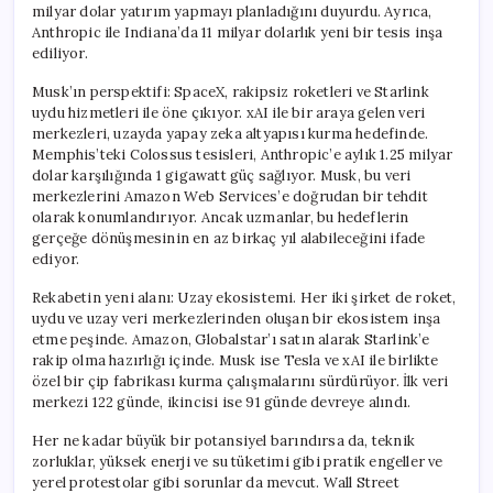
milyar dolar yatırım yapmayı planladığını duyurdu. Ayrıca,
Anthropic ile Indiana’da 11 milyar dolarlık yeni bir tesis inşa
ediliyor.
Musk’ın perspektifi: SpaceX, rakipsiz roketleri ve Starlink
uydu hizmetleri ile öne çıkıyor. xAI ile bir araya gelen veri
merkezleri, uzayda yapay zeka altyapısı kurma hedefinde.
Memphis’teki Colossus tesisleri, Anthropic’e aylık 1.25 milyar
dolar karşılığında 1 gigawatt güç sağlıyor. Musk, bu veri
merkezlerini Amazon Web Services’e doğrudan bir tehdit
olarak konumlandırıyor. Ancak uzmanlar, bu hedeflerin
gerçeğe dönüşmesinin en az birkaç yıl alabileceğini ifade
ediyor.
Rekabetin yeni alanı: Uzay ekosistemi. Her iki şirket de roket,
uydu ve uzay veri merkezlerinden oluşan bir ekosistem inşa
etme peşinde. Amazon, Globalstar’ı satın alarak Starlink’e
rakip olma hazırlığı içinde. Musk ise Tesla ve xAI ile birlikte
özel bir çip fabrikası kurma çalışmalarını sürdürüyor. İlk veri
merkezi 122 günde, ikincisi ise 91 günde devreye alındı.
Her ne kadar büyük bir potansiyel barındırsa da, teknik
zorluklar, yüksek enerji ve su tüketimi gibi pratik engeller ve
yerel protestolar gibi sorunlar da mevcut. Wall Street