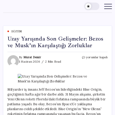
Skip
to
content
EĞITIM
Uzay Yarışında Son Gelişmeler: Bezos
ve Musk’ın Karşılaştığı Zorluklar
Uzay
By
Murat Demir
yorumlar kapalı
Yarışında
1 Haziran 2026
2 Min Read
Son
Gelişmeler:
Bezos
ve
Musk’ın
Karşılaştığı
Milyarder iş insanı Jeff Bezos’un liderliğindeki Blue Origin,
Zorluklar
geçtiğimiz hafta ağır bir darbe aldı. 31 Mayıs akşamı, şirketin
için
Yeni Glenn roketi Florida’daki fırlatma rampasında büyük bir
patlama yaşadı. Bu olay, Bezos’un SpaceX’e yaklaşma
planlarını ciddi şekilde etkiledi. Blue Origin’in “New Glenn”
roketinin fırlatma rampasında yaşanan bu facia, Bezos’un