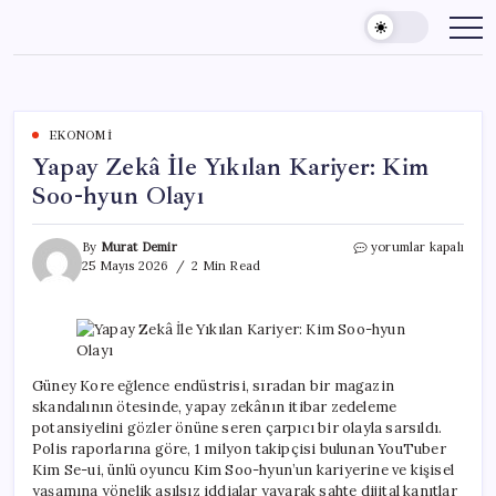
Skip
to
content
EKONOMI
Yapay Zekâ İle Yıkılan Kariyer: Kim
Soo-hyun Olayı
Yapay
By
Murat Demir
yorumlar kapalı
Zekâ
25 Mayıs 2026
2 Min Read
İle
Yıkılan
Kariyer:
Kim
Soo-
hyun
Güney Kore eğlence endüstrisi, sıradan bir magazin
Olayı
skandalının ötesinde, yapay zekânın itibar zedeleme
için
potansiyelini gözler önüne seren çarpıcı bir olayla sarsıldı.
Polis raporlarına göre, 1 milyon takipçisi bulunan YouTuber
Kim Se-ui, ünlü oyuncu Kim Soo-hyun’un kariyerine ve kişisel
yaşamına yönelik asılsız iddialar yayarak sahte dijital kanıtlar