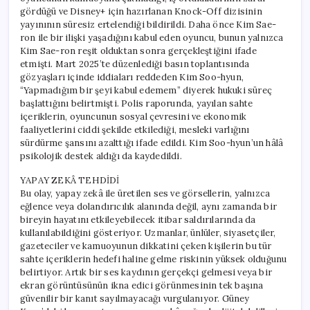
gördüğü ve Disney+ için hazırlanan Knock-Off dizisinin
yayınının süresiz ertelendiği bildirildi. Daha önce Kim Sae-
ron ile bir ilişki yaşadığını kabul eden oyuncu, bunun yalnızca
Kim Sae-ron reşit olduktan sonra gerçekleştiğini ifade
etmişti. Mart 2025’te düzenlediği basın toplantısında
gözyaşları içinde iddiaları reddeden Kim Soo-hyun,
“Yapmadığım bir şeyi kabul edemem” diyerek hukuki süreç
başlattığını belirtmişti. Polis raporunda, yayılan sahte
içeriklerin, oyuncunun sosyal çevresini ve ekonomik
faaliyetlerini ciddi şekilde etkilediği, mesleki varlığını
sürdürme şansını azalttığı ifade edildi. Kim Soo-hyun’un hâlâ
psikolojik destek aldığı da kaydedildi.
YAPAY ZEKÂ TEHDİDİ
Bu olay, yapay zekâ ile üretilen ses ve görsellerin, yalnızca
eğlence veya dolandırıcılık alanında değil, aynı zamanda bir
bireyin hayatını etkileyebilecek itibar saldırılarında da
kullanılabildiğini gösteriyor. Uzmanlar, ünlüler, siyasetçiler,
gazeteciler ve kamuoyunun dikkatini çeken kişilerin bu tür
sahte içeriklerin hedefi haline gelme riskinin yüksek olduğunu
belirtiyor. Artık bir ses kaydının gerçekçi gelmesi veya bir
ekran görüntüsünün ikna edici görünmesinin tek başına
güvenilir bir kanıt sayılmayacağı vurgulanıyor. Güney