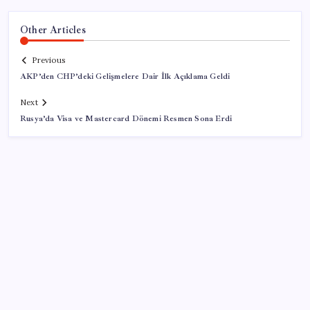
Other Articles
Previous
AKP’den CHP’deki Gelişmelere Dair İlk Açıklama Geldi
Next
Rusya’da Visa ve Mastercard Dönemi Resmen Sona Erdi
SON YAZILAR
Airbnb, ürün geliştirme süreçlerinde yapay zekayı