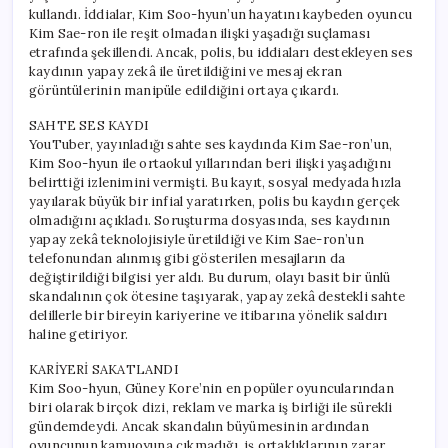
kullandı. İddialar, Kim Soo-hyun’un hayatını kaybeden oyuncu
Kim Sae-ron ile reşit olmadan ilişki yaşadığı suçlaması
etrafında şekillendi. Ancak, polis, bu iddiaları destekleyen ses
kaydının yapay zekâ ile üretildiğini ve mesaj ekran
görüntülerinin manipüle edildiğini ortaya çıkardı.
SAHTE SES KAYDI
YouTuber, yayınladığı sahte ses kaydında Kim Sae-ron’un,
Kim Soo-hyun ile ortaokul yıllarından beri ilişki yaşadığını
belirttiği izlenimini vermişti. Bu kayıt, sosyal medyada hızla
yayılarak büyük bir infial yaratırken, polis bu kaydın gerçek
olmadığını açıkladı. Soruşturma dosyasında, ses kaydının
yapay zekâ teknolojisiyle üretildiği ve Kim Sae-ron’un
telefonundan alınmış gibi gösterilen mesajların da
değiştirildiği bilgisi yer aldı. Bu durum, olayı basit bir ünlü
skandalının çok ötesine taşıyarak, yapay zekâ destekli sahte
delillerle bir bireyin kariyerine ve itibarına yönelik saldırı
haline getiriyor.
KARİYERİ SAKATLANDI
Kim Soo-hyun, Güney Kore’nin en popüler oyuncularından
biri olarak birçok dizi, reklam ve marka iş birliği ile sürekli
gündemdeydi. Ancak skandalın büyümesinin ardından
oyuncunun kamuoyuna çıkmadığı, iş ortaklıklarının zarar