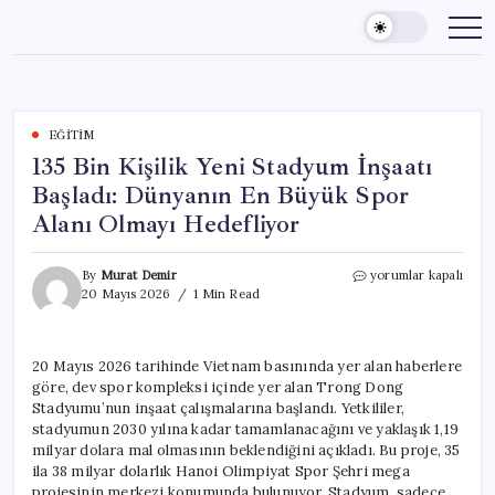
Skip
to
content
EĞITIM
135 Bin Kişilik Yeni Stadyum İnşaatı
Başladı: Dünyanın En Büyük Spor
Alanı Olmayı Hedefliyor
135
By
Murat Demir
yorumlar kapalı
Bin
20 Mayıs 2026
1 Min Read
Kişilik
Yeni
Stadyum
20 Mayıs 2026 tarihinde Vietnam basınında yer alan haberlere
İnşaatı
göre, dev spor kompleksi içinde yer alan Trong Dong
Başladı:
Dünyanın
Stadyumu’nun inşaat çalışmalarına başlandı. Yetkililer,
En
stadyumun 2030 yılına kadar tamamlanacağını ve yaklaşık 1,19
Büyük
milyar dolara mal olmasının beklendiğini açıkladı. Bu proje, 35
Spor
ila 38 milyar dolarlık Hanoi Olimpiyat Spor Şehri mega
Alanı
projesinin merkezi konumunda bulunuyor. Stadyum, sadece