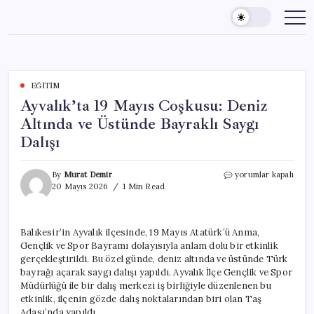
Skip
to
content
EĞITIM
Ayvalık’ta 19 Mayıs Coşkusu: Deniz
Altında ve Üstünde Bayraklı Saygı
Dalışı
Ayvalık’ta
By
Murat Demir
yorumlar kapalı
19
20 Mayıs 2026
1 Min Read
Mayıs
Coşkusu:
Deniz
Balıkesir’in Ayvalık ilçesinde, 19 Mayıs Atatürk’ü Anma,
Altında
Gençlik ve Spor Bayramı dolayısıyla anlam dolu bir etkinlik
ve
Üstünde
gerçekleştirildi. Bu özel günde, deniz altında ve üstünde Türk
Bayraklı
bayrağı açarak saygı dalışı yapıldı. Ayvalık İlçe Gençlik ve Spor
Saygı
Müdürlüğü ile bir dalış merkezi iş birliğiyle düzenlenen bu
Dalışı
etkinlik, ilçenin gözde dalış noktalarından biri olan Taş
için
Adası’nda yapıldı.