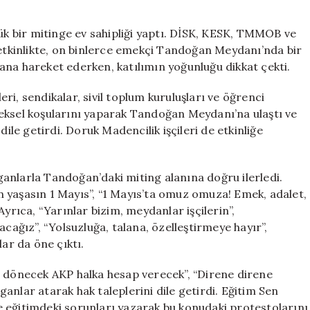
Coşkusu:
On
 bir mitinge ev sahipliği yaptı. DİSK, KESK, TMMOB ve
Binlerce
tkinlikte, on binlerce emekçi Tandoğan Meydanı’nda bir
Emekçi
alana hareket ederken, katılımın yoğunluğu dikkat çekti.
Tandoğan
Meydanı’nda
ikleri, sendikalar, sivil toplum kuruluşları ve öğrenci
Buluştu
eksel koşularını yaparak Tandoğan Meydanı’na ulaştı ve
için
dile getirdi. Doruk Madencilik işçileri de etkinliğe
anlarla Tandoğan’daki miting alanına doğru ilerledi.
çin yaşasın 1 Mayıs”, “1 Mayıs’ta omuz omuza! Emek, adalet,
Ayrıca, “Yarınlar bizim, meydanlar işçilerin”,
acağız”, “Yolsuzluğa, talana, özelleştirmeye hayır”,
lar da öne çıktı.
n dönecek AKP halka hesap verecek”, “Direne direne
anlar atarak hak taleplerini dile getirdi. Eğitim Sen
 eğitimdeki sorunları yazarak bu konudaki protestolarını