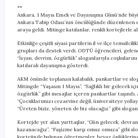
**
Ankara, 1 Mayıs Emek ve Dayanışma Günü’nde büyük
Ankara Tabip Odası’nın öncülüğünde düzenlenen e
araya geldi. Mitinge katılanlar, renkli kortejlerle 
Etkinliğe çeşitli siyasi partilerin il ve ilçe temsilcil
grupları da destek verdi. ODTÜ öğrencileri, gelen
“İsyan, devrim, özgürlük” sloganlarıyla coşkularını 
katılarak dayanışma gösterdi.
AKM önünde toplanan kalabalık, pankartlar ve slog
Mitingde “Yaşasın 1 Mayıs”, “Sağlıklı bir gelecek i
özgürlük” gibi mesajlar içeren pankartlar taşındı. 
“Çocuklarımızı cezaevine değil, üniversiteye yollay
“Üreten biziz, yöneten de biz olacağız” gibi slogan
Kortejde yer alan yurttaşlar, “Gün gelecek, devra
kazanacağız”, “Faşizme karşı omuz omuza” gibi slog
kortejinde bulunan öğretmenler, beyaz önlüklerine