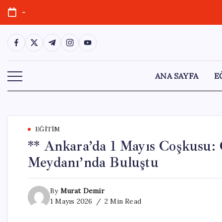
Skip
-
to
content
https://www.facebook.com/
https://twitter.com/
https://t.me/
https://www.instagram.com/
https://youtube.com/
ANA SAYFA
E
EĞITIM
** Ankara’da 1 Mayıs Coşkusu:
Meydanı’nda Buluştu
By
Murat Demir
1 Mayıs 2026
2 Min Read