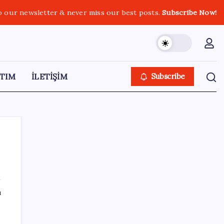
o our newsletter & never miss our best posts.
Subscribe Now!
TIM
İLETİŞİM
Subscribe
SON YAZILAR
ı
Yarım asırlık deri üreticisinden yeni şirket
hamlesi