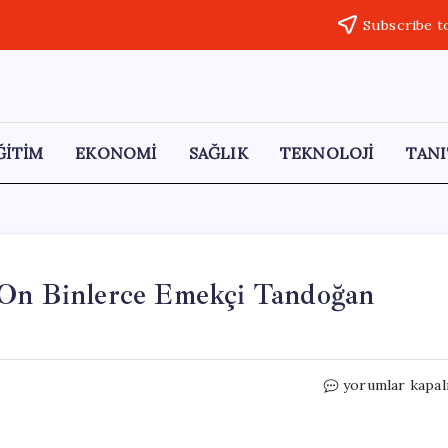
Subscribe t
ĞİTİM
EKONOMİ
SAĞLIK
TEKNOLOJİ
TANI
 On Binlerce Emekçi Tandoğan
**
yorumlar kapal
Ankara’da
1
Mayıs