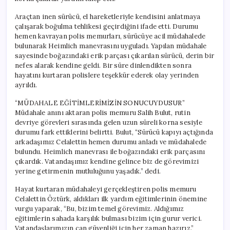
Araçtan inen sürücü, el hareketleriyle kendisini anlatmaya
çalışarak boğulma tehlikesi geçirdiğini ifade etti. Durumu
hemen kavrayan polis memurları, sürücüye acil müdahalede
bulunarak Heimlich manevrasını uyguladı. Yapılan müdahale
sayesinde boğazındaki erik parçası çıkarılan sürücü, derin bir
nefes alarak kendine geldi. Bir süre dinlendikten sonra
hayatını kurtaran polislere teşekkür ederek olay yerinden
ayrıldı.
“MÜDAHALE EĞİTİMLERİMİZİN SONUCUYDUSUR”
Müdahale anını aktaran polis memuru Salih Bulut, rutin
devriye görevleri sırasında gelen uzun süreli korna sesiyle
durumu fark ettiklerini belirtti. Bulut, “Sürücü kapıyı açtığında
arkadaşımız Celalettin hemen durumu anladı ve müdahalede
bulundu. Heimlich manevrası ile boğazındaki erik parçasını
çıkardık. Vatandaşımız kendine gelince biz de görevimizi
yerine getirmenin mutluluğunu yaşadık.” dedi.
Hayat kurtaran müdahaleyi gerçekleştiren polis memuru
Celalettin Öztürk, aldıkları ilk yardım eğitimlerinin önemine
vurgu yaparak, “Bu, bizim temel görevimiz. Aldığımız
eğitimlerin sahada karşılık bulması bizim için gurur verici.
Vatandaşlarımızın can güvenliği için her zaman hazırız.”