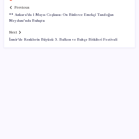
Previous
** Ankara’da 1 Mayıs Coşkusu: On Binlerce Emekçi Tandoğan
Meydanı’nda Buluştu
Next
İzmir’de Renklerin Büyüsü: 3. Balkon ve Bahçe Bitkileri Festivali
SON YAZILAR
Airbnb, ürün geliştirme süreçlerinde yapay zekayı
kullanıyor
TBMM Adalet Komisyonu’nda çerçeve yasa