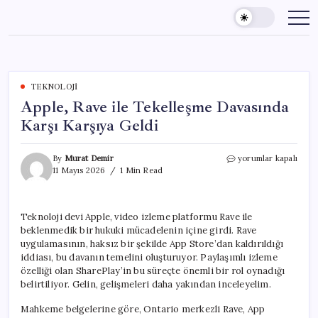
Skip
to
content
TEKNOLOJI
Apple, Rave ile Tekelleşme Davasında
Karşı Karşıya Geldi
Apple,
By
Murat Demir
yorumlar kapalı
Rave
11 Mayıs 2026
1 Min Read
ile
Tekelleşme
Davasında
Teknoloji devi Apple, video izleme platformu Rave ile
Karşı
beklenmedik bir hukuki mücadelenin içine girdi. Rave
Karşıya
Geldi
uygulamasının, haksız bir şekilde App Store’dan kaldırıldığı
için
iddiası, bu davanın temelini oluşturuyor. Paylaşımlı izleme
özelliği olan SharePlay’in bu süreçte önemli bir rol oynadığı
belirtiliyor. Gelin, gelişmeleri daha yakından inceleyelim.
Mahkeme belgelerine göre, Ontario merkezli Rave, App