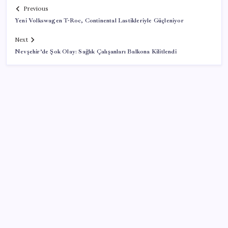
Previous
Yeni Volkswagen T-Roc, Continental Lastikleriyle Güçleniyor
Next
Nevşehir’de Şok Olay: Sağlık Çalışanları Balkona Kilitlendi
SON YAZILAR
Para yetmedi 14 bin tesis krize terk edildi
Yarım asırlık deri üreticisinden yeni şirket hamlesi
Yandex AI Haritalara Geldi: Yapay Zeka Destekli Yeni