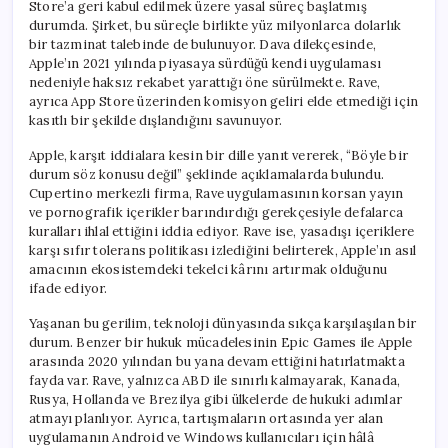
Store’a geri kabul edilmek üzere yasal süreç başlatmış
durumda. Şirket, bu süreçle birlikte yüz milyonlarca dolarlık
bir tazminat talebinde de bulunuyor. Dava dilekçesinde,
Apple’ın 2021 yılında piyasaya sürdüğü kendi uygulaması
nedeniyle haksız rekabet yarattığı öne sürülmekte. Rave,
ayrıca App Store üzerinden komisyon geliri elde etmediği için
kasıtlı bir şekilde dışlandığını savunuyor.
Apple, karşıt iddialara kesin bir dille yanıt vererek, “Böyle bir
durum söz konusu değil” şeklinde açıklamalarda bulundu.
Cupertino merkezli firma, Rave uygulamasının korsan yayın
ve pornografik içerikler barındırdığı gerekçesiyle defalarca
kuralları ihlal ettiğini iddia ediyor. Rave ise, yasadışı içeriklere
karşı sıfır tolerans politikası izlediğini belirterek, Apple’ın asıl
amacının ekosistemdeki tekelci kârını artırmak olduğunu
ifade ediyor.
Yaşanan bu gerilim, teknoloji dünyasında sıkça karşılaşılan bir
durum. Benzer bir hukuk mücadelesinin Epic Games ile Apple
arasında 2020 yılından bu yana devam ettiğini hatırlatmakta
fayda var. Rave, yalnızca ABD ile sınırlı kalmayarak, Kanada,
Rusya, Hollanda ve Brezilya gibi ülkelerde de hukuki adımlar
atmayı planlıyor. Ayrıca, tartışmaların ortasında yer alan
uygulamanın Android ve Windows kullanıcıları için hâlâ