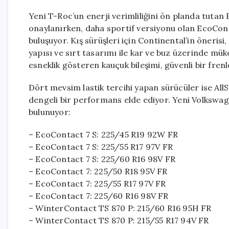
Yeni T-Roc’un enerji verimliliğini ön planda tutan 
onaylanırken, daha sportif versiyonu olan EcoContac
buluşuyor. Kış sürüşleri için Continental’in önerisi
yapısı ve sırt tasarımı ile kar ve buz üzerinde mük
esneklik gösteren kauçuk bileşimi, güvenli bir fren
Dört mevsim lastik tercihi yapan sürücüler ise Al
dengeli bir performans elde ediyor. Yeni Volkswage
bulunuyor:
– EcoContact 7 S: 225/45 R19 92W FR
– EcoContact 7 S: 225/55 R17 97V FR
– EcoContact 7 S: 225/60 R16 98V FR
– EcoContact 7: 225/50 R18 95V FR
– EcoContact 7: 225/55 R17 97V FR
– EcoContact 7: 225/60 R16 98V FR
– WinterContact TS 870 P: 215/60 R16 95H FR
– WinterContact TS 870 P: 215/55 R17 94V FR