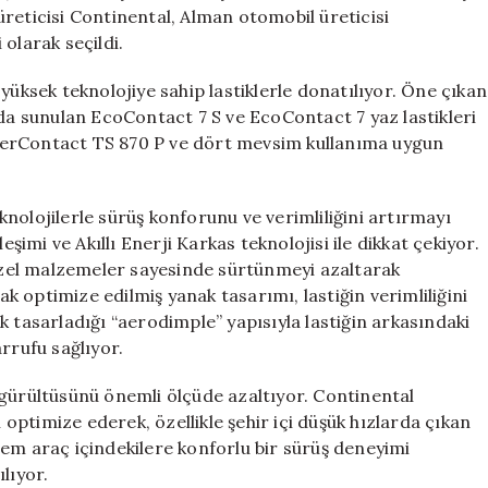
Lastikleriyle
reticisi Continental, Alman otomobil üreticisi
Güçleniyor
olarak seçildi.
için
yüksek teknolojiye sahip lastiklerle donatılıyor. Öne çıkan
rda sunulan EcoContact 7 S ve EcoContact 7 yaz lastikleri
interContact TS 870 P ve dört mevsim kullanıma uygun
eknolojilerle sürüş konforunu ve verimliliğini artırmayı
eşimi ve Akıllı Enerji Karkas teknolojisi ile dikkat çekiyor.
 özel malzemeler sayesinde sürtünmeyi azaltarak
 optimize edilmiş yanak tasarımı, lastiğin verimliliğini
k tasarladığı “aerodimple” yapısıyla lastiğin arkasındaki
rrufu sağlıyor.
 gürültüsünü önemli ölçüde azaltıyor. Continental
ı optimize ederek, özellikle şehir içi düşük hızlarda çıkan
hem araç içindekilere konforlu bir sürüş deneyimi
lıyor.