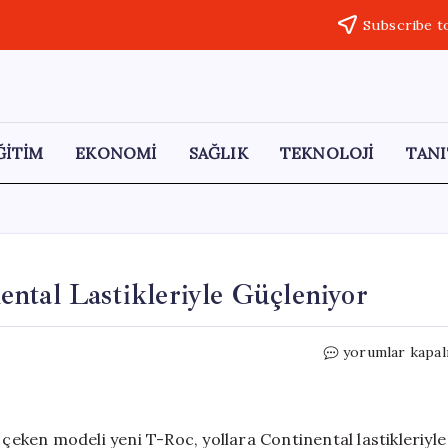
Subscribe t
ĞİTİM
EKONOMİ
SAĞLIK
TEKNOLOJİ
TANI
ntal Lastikleriyle Güçleniyor
Yeni
yorumlar kapal
Volkswagen
T-
Roc,
Continental
ken modeli yeni T-Roc, yollara Continental lastikleriyle