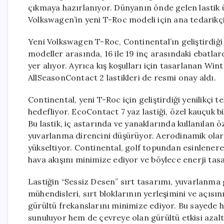
çıkmaya hazırlanıyor. Dünyanın önde gelen lastik ü
Volkswagen’in yeni T-Roc modeli için ana tedarikçi 
Yeni Volkswagen T-Roc, Continental’ın geliştirdiği 
modeller arasında, 16 ile 19 inç arasındaki ebatla
yer alıyor. Ayrıca kış koşulları için tasarlanan W
AllSeasonContact 2 lastikleri de resmi onay aldı.
Continental, yeni T-Roc için geliştirdiği yenilikçi t
hedefliyor. EcoContact 7 yaz lastiği, özel kauçuk bil
Bu lastik, iç astarında ve yanaklarında kullanılan
yuvarlanma direncini düşürüyor. Aerodinamik olarak
yükseltiyor. Continental, golf topundan esinlenere
hava akışını minimize ediyor ve böylece enerji tasa
Lastiğin “Sessiz Desen” sırt tasarımı, yuvarlanma
mühendisleri, sırt bloklarının yerleşimini ve açısın
gürültü frekanslarını minimize ediyor. Bu sayede 
sunuluyor hem de çevreye olan gürültü etkisi azaltı