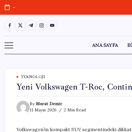
Skip
-
to
content
https://www.facebook.com/
https://twitter.com/
https://t.me/
https://www.instagram.com/
https://youtube.com/
ANA SAYFA
E
TEKNOLOJI
Yeni Volkswagen T-Roc, Contine
By
Murat Demir
11 Mayıs 2026
2 Min Read
Volkswagen’in kompakt SUV segmentindeki dikkat çe