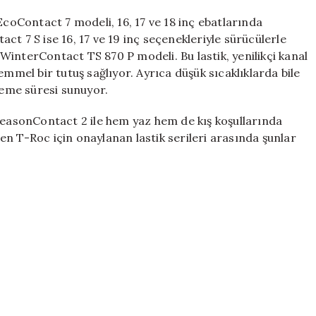
EcoContact 7 modeli, 16, 17 ve 18 inç ebatlarında
t 7 S ise 16, 17 ve 19 inç seçenekleriyle sürücülerle
, WinterContact TS 870 P modeli. Bu lastik, yenilikçi kanal
emmel bir tutuş sağlıyor. Ayrıca düşük sıcaklıklarda bile
leme süresi sunuyor.
lSeasonContact 2 ile hem yaz hem de kış koşullarında
n T-Roc için onaylanan lastik serileri arasında şunlar