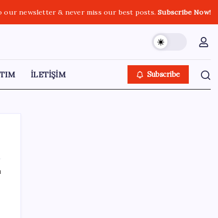
o our newsletter & never miss our best posts.
Subscribe Now!
TIM
İLETİŞİM
Subscribe
ı
SON YAZILAR
Yandex AI Haritalara Geldi: Yapay Zeka
Destekli Yeni Dönem