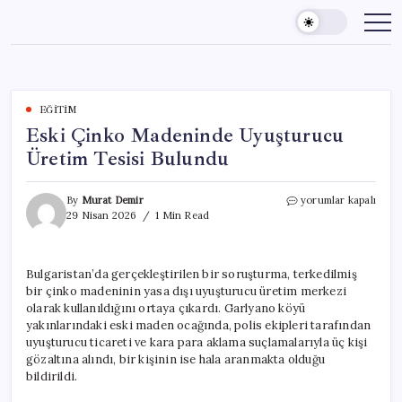
Skip
to
content
EĞITIM
Eski Çinko Madeninde Uyuşturucu
Üretim Tesisi Bulundu
Eski
By
Murat Demir
yorumlar kapalı
Çinko
29 Nisan 2026
1 Min Read
Madeninde
Uyuşturucu
Üretim
Bulgaristan’da gerçekleştirilen bir soruşturma, terkedilmiş
Tesisi
bir çinko madeninin yasa dışı uyuşturucu üretim merkezi
Bulundu
için
olarak kullanıldığını ortaya çıkardı. Garlyano köyü
yakınlarındaki eski maden ocağında, polis ekipleri tarafından
uyuşturucu ticareti ve kara para aklama suçlamalarıyla üç kişi
gözaltına alındı, bir kişinin ise hala aranmakta olduğu
bildirildi.