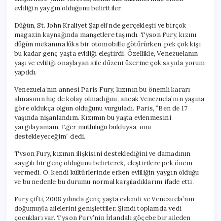
Yarattı
evliliğin yaygın olduğunu belirttiler.
için
Düğün, St. John Kraliyet Şapeli’nde gerçekleşti ve birçok
magazin kaynağında manşetlere taşındı. Tyson Fury, kızını
düğün mekanına lüks bir otomobille götürürken, pek çok kişi
bu kadar genç yaşta evliliği eleştirdi. Özellikle, Venezuelanın
yaşı ve evliliği onaylayan aile düzeni üzerine çok sayıda yorum
yapıldı.
Venezuela’nın annesi Paris Fury, kızının bu önemli kararı
almasının hiç de kolay olmadığını, ancak Venezuela’nın yaşına
göre oldukça olgun olduğunu vurguladı. Paris, “Ben de 17
yaşında nişanlandım. Kızımın bu yaşta evlenmesini
yargılayamam. Eğer mutluluğu bulduysa, onu
destekleyeceğim” dedi.
Tyson Fury, kızının ilişkisini desteklediğini ve damadının
saygılı bir genç olduğunu belirterek, eleştirilere pek önem
vermedi. O, kendi kültürlerinde erken evliliğin yaygın olduğu
ve bu nedenle bu durumu normal karşıladıklarını ifade etti.
Fury çifti, 2008 yılında genç yaşta evlendi ve Venezuela’nın
doğumuyla ailelerini genişlettiler. Şimdi toplamda yedi
çocukları var. Tyson Fury’nin İrlandalı göçebe bir aileden