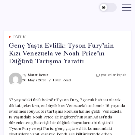
Skip
to
content
EĞITIM
Genç Yaşta Evlilik: Tyson Fury’nin
Kızı Venezuela ve Noah Price’ın
Düğünü Tartışma Yarattı
Genç
By
Murat Demir
yorumlar kapalı
Yaşta
20 Mayıs 2026
1 Min Read
Evlilik:
Tyson
Fury’nin
37 yaşındaki ünlü boksör Tyson Fury, 7 çocuk babası olarak
Kızı
dikkat çekerken, en büyük kızı Venezuela’nın henüz 16 yaşında
Venezuela
ve
evlenmesi büyük bir tartışma konusu haline geldi. Venezuela,
Noah
18 yaşındaki Noah Price ile İngiltere’nin Man Adası’nda
Price’ın
düzenlenen gösterişli bir düğünle hayatlarını birleştirdi.
Düğünü
Tyson Fury ve eşi Paris, genç yaşta evlilik konusundaki
Tartışma
eleştirilere yanıt vererek, kendi aile kültürlerinde erken