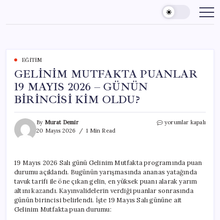
Skip
to
content
EĞITIM
GELİNİM MUTFAKTA PUANLAR
19 MAYIS 2026 – GÜNÜN
BİRİNCİSİ KİM OLDU?
GELİNİM
By
Murat Demir
yorumlar kapalı
MUTFAKTA
20 Mayıs 2026
1 Min Read
PUANLAR
19
MAYIS
19 Mayıs 2026 Salı günü Gelinim Mutfakta programında puan
2026
durumu açıklandı. Bugünün yarışmasında ananas yatağında
–
GÜNÜN
tavuk tarifi ile öne çıkan gelin, en yüksek puanı alarak yarım
BİRİNCİSİ
altını kazandı. Kayınvalidelerin verdiği puanlar sonrasında
KİM
günün birincisi belirlendi. İşte 19 Mayıs Salı gününe ait
OLDU?
Gelinim Mutfakta puan durumu:
için