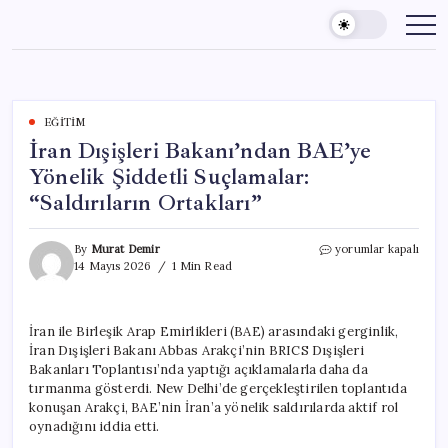
Skip
to
content
EĞITIM
İran Dışişleri Bakanı’ndan BAE’ye
Yönelik Şiddetli Suçlamalar:
“Saldırıların Ortakları”
İran
By
Murat Demir
yorumlar kapalı
Dışişleri
14 Mayıs 2026
1 Min Read
Bakanı’ndan
BAE’ye
Yönelik
İran ile Birleşik Arap Emirlikleri (BAE) arasındaki gerginlik,
Şiddetli
İran Dışişleri Bakanı Abbas Arakçi’nin BRICS Dışişleri
Suçlamalar:
“Saldırıların
Bakanları Toplantısı’nda yaptığı açıklamalarla daha da
Ortakları”
tırmanma gösterdi. New Delhi’de gerçekleştirilen toplantıda
için
konuşan Arakçi, BAE’nin İran’a yönelik saldırılarda aktif rol
oynadığını iddia etti.