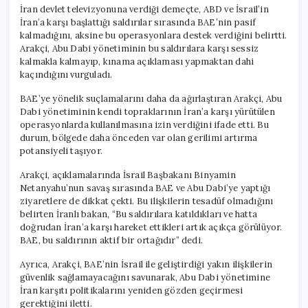
İran devlet televizyonuna verdiği demeçte, ABD ve İsrail’in
İran’a karşı başlattığı saldırılar sırasında BAE’nin pasif
kalmadığını, aksine bu operasyonlara destek verdiğini belirtti.
Arakçi, Abu Dabi yönetiminin bu saldırılara karşı sessiz
kalmakla kalmayıp, kınama açıklaması yapmaktan dahi
kaçındığını vurguladı.
BAE’ye yönelik suçlamalarını daha da ağırlaştıran Arakçi, Abu
Dabi yönetiminin kendi topraklarının İran’a karşı yürütülen
operasyonlarda kullanılmasına izin verdiğini ifade etti. Bu
durum, bölgede daha önceden var olan gerilimi artırma
potansiyeli taşıyor.
Arakçi, açıklamalarında İsrail Başbakanı Binyamin
Netanyahu’nun savaş sırasında BAE ve Abu Dabi’ye yaptığı
ziyaretlere de dikkat çekti. Bu ilişkilerin tesadüf olmadığını
belirten İranlı bakan, “Bu saldırılara katıldıkları ve hatta
doğrudan İran’a karşı hareket ettikleri artık açıkça görülüyor.
BAE, bu saldırının aktif bir ortağıdır” dedi.
Ayrıca, Arakçi, BAE’nin İsrail ile geliştirdiği yakın ilişkilerin
güvenlik sağlamayacağını savunarak, Abu Dabi yönetimine
İran karşıtı politikalarını yeniden gözden geçirmesi
gerektiğini iletti.