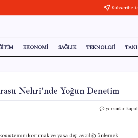
Subscribe t
ĞİTİM
EKONOMİ
SAĞLIK
TEKNOLOJİ
TANI
arasu Nehri’nde Yoğun Denetim
Kaçak
yorumlar kapal
Avcılıkla
Mücadelede
Karasu
Nehri’nde
kosistemini korumak ve yasa dışı avcılığı önlemek