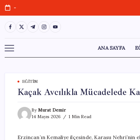
Skip
-
to
content
https://www.facebook.com/
https://twitter.com/
https://t.me/
https://www.instagram.com/
https://youtube.com/
ANA SAYFA
E
EĞITIM
Kaçak Avcılıkla Mücadelede K
By
Murat Demir
14 Mayıs 2026
1 Min Read
Erzincan’ın Kemaliye ilçesinde, Karasu Nehri’nin e