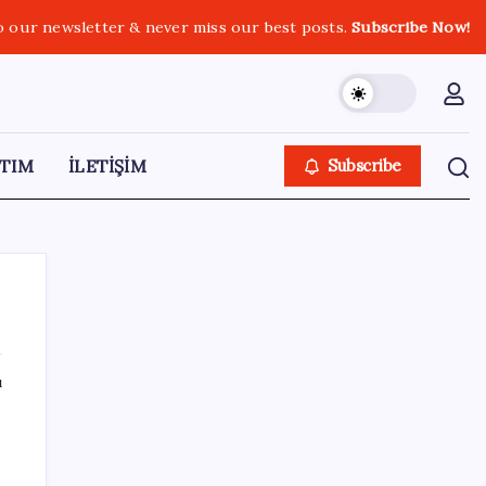
o our newsletter & never miss our best posts.
Subscribe Now!
TIM
İLETİŞİM
Subscribe
ı
SON YAZILAR
Airbnb, ürün geliştirme süreçlerinde yapay
zekayı kullanıyor