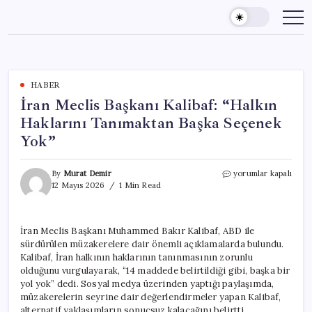
Skip
to
content
HABER
İran Meclis Başkanı Kalibaf: “Halkın
Haklarını Tanımaktan Başka Seçenek
Yok”
İran
By
Murat Demir
yorumlar kapalı
Meclis
12 Mayıs 2026
1 Min Read
Başkanı
Kalibaf:
“Halkın
İran Meclis Başkanı Muhammed Bakır Kalibaf, ABD ile
Haklarını
sürdürülen müzakerelere dair önemli açıklamalarda bulundu.
Tanımaktan
Başka
Kalibaf, İran halkının haklarının tanınmasının zorunlu
Seçenek
olduğunu vurgulayarak, “14 maddede belirtildiği gibi, başka bir
Yok”
yol yok” dedi. Sosyal medya üzerinden yaptığı paylaşımda,
için
müzakerelerin seyrine dair değerlendirmeler yapan Kalibaf,
alternatif yaklaşımların sonuçsuz kalacağını belirtti.