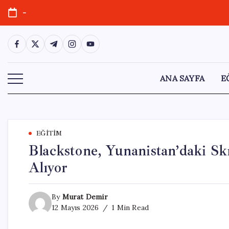
Skip
-
to
content
https://www.facebook.com/
https://twitter.com/
https://t.me/
https://www.instagram.com/
https://youtube.com/
ANA SAYFA
E
EĞITIM
Blackstone, Yunanistan’daki Sk
Alıyor
By
Murat Demir
12 Mayıs 2026
1 Min Read