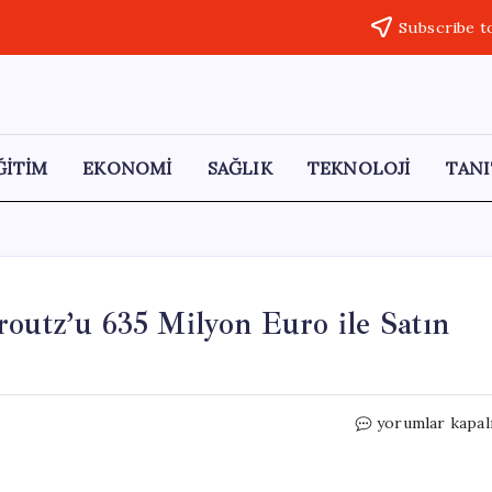
Subscribe t
ĞİTİM
EKONOMİ
SAĞLIK
TEKNOLOJİ
TANI
routz’u 635 Milyon Euro ile Satın
Blackstone,
yorumlar kapal
Yunanistan’daki
Skroutz’u
635