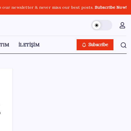
o our newsletter & never miss our best posts.
Subscribe Now!
TIM
İLETİŞİM
Subscribe
SON YAZILAR
ı
Yandex AI Haritalara Geldi: Yapay Zeka
Destekli Yeni Dönem