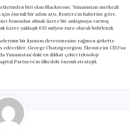
Milyon
ketlerinden biri olan Blackstone, Yunanistan merkezli
Euro
için önemli bir adım attı. Reuters’ın haberine göre,
ile
dinci fonundan almak üzere bir anlaşmaya varmış
Satın
k üzere yaklaşık 635 milyon euro olarak belirlendi.
Alıyor
için
selerinin bir kısmını devretmesine rağmen şirkette
 edecekler. George Chatzigeorgiou, Skroutz’un CEO’su
a Yunanistan’daki en dikkat çekici teknoloji
apital Partners’ın ülkedeki önemli stratejik