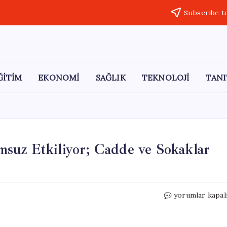
Subscribe t
ĞİTİM
EKONOMİ
SAĞLIK
TEKNOLOJİ
TANI
suz Etkiliyor; Cadde ve Sokaklar
Kadıköy’de
yorumlar kapal
Yağmur
Hayatı
Olumsuz