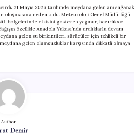
Etkiliyor;
çevirdi. 21 Mayıs 2026 tarihinde meydana gelen ani sağana
Cadde
inin oluşmasına neden oldu. Meteoroloji Genel Müdürlüğü
ve
itli bölgelerinde etkisini gösteren yağmur, hazırlıksız
Sokaklar
Yağışın özellikle Anadolu Yakası’nda aralıklarla devam
Sular
ydana gelen su birikintileri, sürücüler için tehlikeli bir
Altında
 meydana gelen olumsuzluklar karşısında dikkatli olmaya
Kaldı
için
Author
at Demir