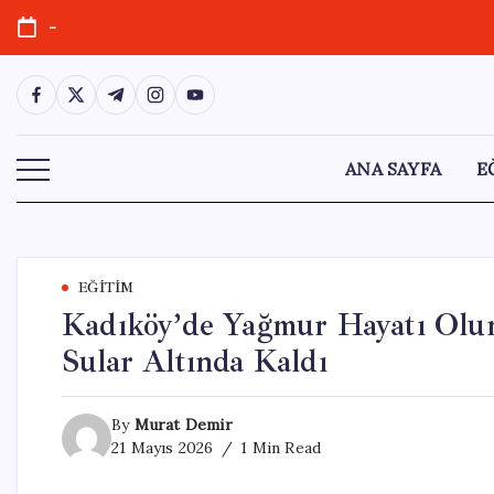
Skip
-
to
content
https://www.facebook.com/
https://twitter.com/
https://t.me/
https://www.instagram.com/
https://youtube.com/
ANA SAYFA
E
EĞITIM
Kadıköy’de Yağmur Hayatı Olum
Sular Altında Kaldı
By
Murat Demir
21 Mayıs 2026
1 Min Read