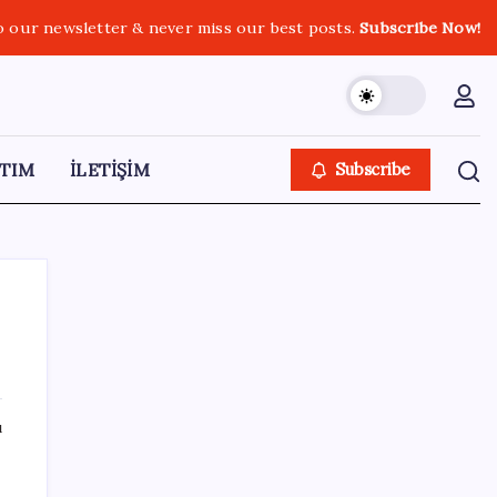
o our newsletter & never miss our best posts.
Subscribe Now!
TIM
İLETİŞİM
Subscribe
SON YAZILAR
ı
Yarım asırlık deri üreticisinden yeni şirket
hamlesi