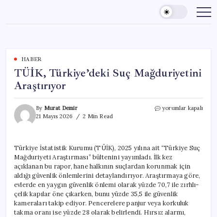
Skip
to
content
HABER
TÜİK, Türkiye’deki Suç Mağduriyetini
Araştırıyor
TÜİK,
By
Murat Demir
yorumlar kapalı
Türkiye’deki
21 Mayıs 2026
2 Min Read
Suç
Mağduriyetini
Araştırıyor
Türkiye İstatistik Kurumu (TÜİK), 2025 yılına ait “Türkiye Suç
için
Mağduriyeti Araştırması” bültenini yayımladı. İlk kez
açıklanan bu rapor, hane halkının suçlardan korunmak için
aldığı güvenlik önlemlerini detaylandırıyor. Araştırmaya göre,
evlerde en yaygın güvenlik önlemi olarak yüzde 70,7 ile zırhlı-
çelik kapılar öne çıkarken, bunu yüzde 35,5 ile güvenlik
kameraları takip ediyor. Pencerelere panjur veya korkuluk
takma oranı ise yüzde 28 olarak belirlendi. Hırsız alarmı,