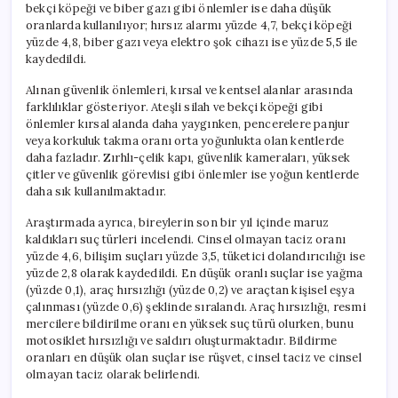
bekçi köpeği ve biber gazı gibi önlemler ise daha düşük
oranlarda kullanılıyor; hırsız alarmı yüzde 4,7, bekçi köpeği
yüzde 4,8, biber gazı veya elektro şok cihazı ise yüzde 5,5 ile
kaydedildi.
Alınan güvenlik önlemleri, kırsal ve kentsel alanlar arasında
farklılıklar gösteriyor. Ateşli silah ve bekçi köpeği gibi
önlemler kırsal alanda daha yaygınken, pencerelere panjur
veya korkuluk takma oranı orta yoğunlukta olan kentlerde
daha fazladır. Zırhlı-çelik kapı, güvenlik kameraları, yüksek
çitler ve güvenlik görevlisi gibi önlemler ise yoğun kentlerde
daha sık kullanılmaktadır.
Araştırmada ayrıca, bireylerin son bir yıl içinde maruz
kaldıkları suç türleri incelendi. Cinsel olmayan taciz oranı
yüzde 4,6, bilişim suçları yüzde 3,5, tüketici dolandırıcılığı ise
yüzde 2,8 olarak kaydedildi. En düşük oranlı suçlar ise yağma
(yüzde 0,1), araç hırsızlığı (yüzde 0,2) ve araçtan kişisel eşya
çalınması (yüzde 0,6) şeklinde sıralandı. Araç hırsızlığı, resmi
mercilere bildirilme oranı en yüksek suç türü olurken, bunu
motosiklet hırsızlığı ve saldırı oluşturmaktadır. Bildirme
oranları en düşük olan suçlar ise rüşvet, cinsel taciz ve cinsel
olmayan taciz olarak belirlendi.